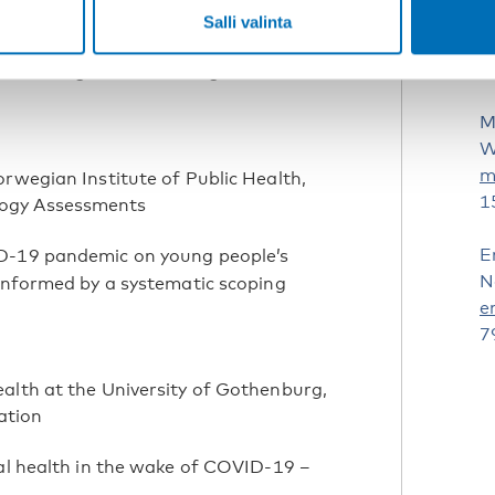
W
Salli valinta
k
1
, teaching and well-being – national
M
W
m
orwegian Institute of Public Health,
1
logy Assessments
E
D-19 pandemic on young people’s
N
 informed by a systematic scoping
e
7
ealth at the University of Gothenburg,
ation
al health in the wake of COVID-19 –