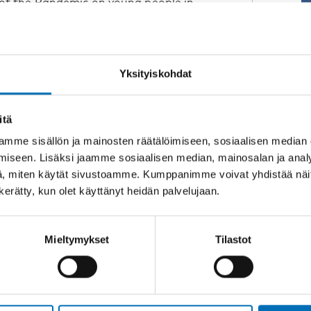
f the Pandemic on young people in
t Nordic Welfare Centre´s webinar
sent recent results of research and
ut the consequences in an educational
wing the presentations there will be a
Yksityiskohdat
 questions to the panelists.
2, at 13.00–14.30 CET on the platform
L
itä
H
mme sisällön ja mainosten räätälöimiseen, sosiaalisen median
othenburg
iseen. Lisäksi jaamme sosiaalisen median, mainosalan ja analy
, miten käytät sivustoamme. Kumppanimme voivat yhdistää näitä t
n kerätty, kun olet käyttänyt heidän palvelujaan.
K
lfare Centre
T
Pandemic for children and young
Mieltymykset
Tilastot
Y
K
 Tampere University, Faculty of Social