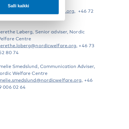
elfare Centre
Salli kaikki
ai.koiuvumaki@nordicwelfare.org
, +46 72
57 28 17
erethe Løberg, Senior adviser, Nordic
elfare Centre
erethe.loberg@nordicwelfare.org
, +46 73
52 80 74
melie Smedslund, Communication Adviser,
ordic Welfare Centre
melie.smedslund@nordicwelfare.org
, +46
9 006 02 64