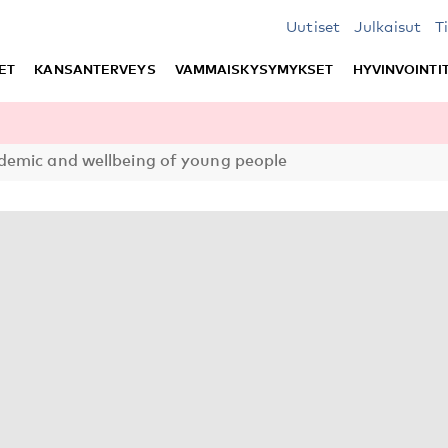
Uutiset
Julkaisut
T
ET
KANSANTERVEYS
VAMMAISKYSYMYKSET
HYVINVOINTI
demic and wellbeing of young people