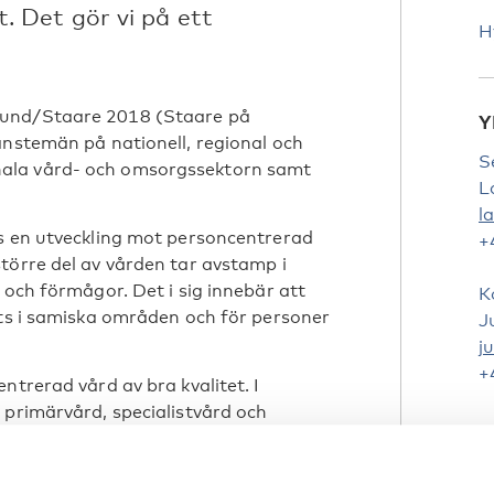
 Det gör vi på ett
H
sund/Staare 2018 (Staare på
Y
änstemän på nationell, regional och
S
ala vård- och omsorgssektorn samt
L
l
ns en utveckling mot personcentrerad
+
törre del av vården tar avstamp i
 och förmågor. Det i sig innebär att
K
ats i samiska områden och för personer
J
j
+
ntrerad vård av bra kvalitet. I
 primärvård, specialistvård och
amordnade insatser. Rekryterings- och
inuitet för den som skal få vård och