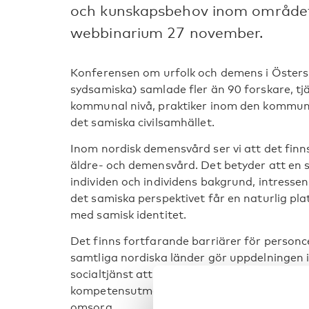
och kunskapsbehov inom området.
webbinarium 27 november.
Konferensen om urfolk och demens i Öster
sydsamiska) samlade fler än 90 forskare, tj
kommunal nivå, praktiker inom den kommun
det samiska civilsamhället.
Inom nordisk demensvård ser vi att det fin
äldre- och demensvård. Det betyder att en s
individen och individens bakgrund, intressen
det samiska perspektivet får en naturlig pl
med samisk identitet.
Det finns fortfarande barriärer för personce
samtliga nordiska länder gör uppdelningen i
socialtjänst att det kan vara svårt att få s
kompetensutmaningar skapar bristande kont
omsorg.