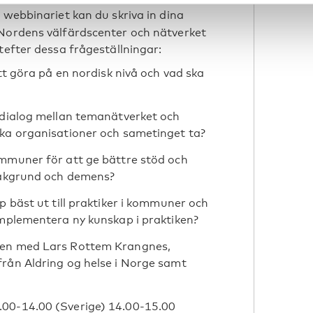
webbinariet kan du skriva in dina
 Nordens välfärdscenter och nätverket
tefter dessa frågeställningar:
att göra på en nordisk nivå och vad ska
 dialog mellan temanätverket och
ska organisationer och sametinget ta?
ommuner för att ge bättre stöd och
sbakgrund och demens?
p bäst ut till praktiker i kommuner och
implementera ny kunskap i praktiken?
nen med Lars Rottem Krangnes,
från Aldring og helse i Norge samt
.00-14.00 (Sverige) 14.00-15.00