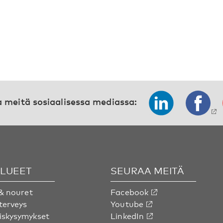
 meitä sosiaalisessa mediassa:
ALUEET
SEURAA MEITÄ
& nouret
Facebook
terveys
Youtube
skysymykset
LinkedIn