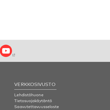
VERKKOSIVUSTO
Lehdistöhuone
Tietosuojakäytäntö
Saavutettavuusseloste