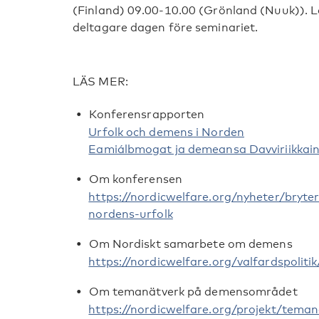
(Finland) 09.00-10.00 (Grönland (Nuuk)). Länk
deltagare dagen före seminariet.
LÄS MER:
Konferensrapporten
Urfolk och demens
i Norden
Eamiálbmogat ja demeansa Davviriikkai
Om konferensen
https://nordicwelfare.org/nyheter/bryte
nordens-urfolk
Om Nordiskt samarbete om demens
https://nordicwelfare.org/valfardspoliti
Om temanätverk på demensområdet
https://nordicwelfare.org/projekt/tem