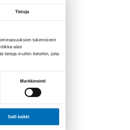
Tietoja
 ominaisuuksien tukemiseen
tiikka-alan
ietoja muihin tietoihin, joita
Markkinointi
Salli kaikki