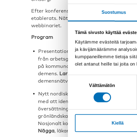
Efter konferensen har ett nytt nordiskt te
Suostumus
etablerats. Nätverket och dess uppdrag ko
webbinariet.
Tämä sivusto käyttää eväste
Program
Käytämme evästeitä tarjoama
ja kävijämäärämme analysoim
Presentation av rapporten Urfolk och de
kumppaneillemme tietoja siitä
från arbetsgrupperna. Rapporten utgör 
olet antanut heille tai joita o
på kommunal och nationell nivå och om n
demens.
Lars Rottem Krangnes
, Senior 
Suostumuksen
demensnätverk.
Välttämätön
valinta
Nytt nordiskt nätverk för urfolk och dem
med att identifiera behov för ny forskn
översättning och anpassning av diagnosti
grönländska.
Kirsti Hotvedt
, koordinator
Kiellä
Nasjonalt kompetansesenter for aldring 
Nägga
, läkare och forskare, region Öste