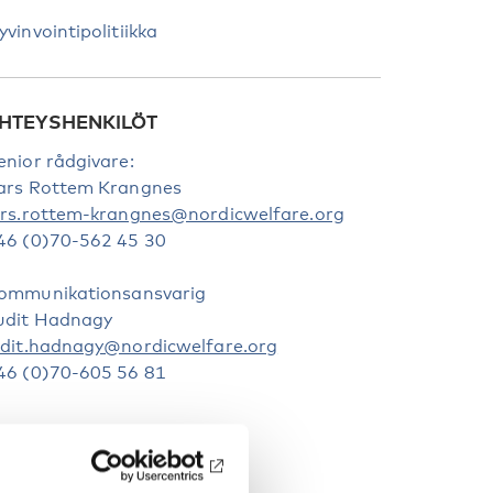
yvinvointipolitiikka
HTEYSHENKILÖT
enior rådgivare:
ars Rottem Krangnes
ars.rottem-krangnes@nordicwelfare.org
46 (0)70-562 45 30
ommunikationsansvarig
udit Hadnagy
udit.hadnagy@nordicwelfare.org
46 (0)70-605 56 81