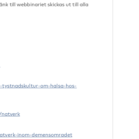
 till webbinariet skickas ut till alla
n
r-tystnadskultur-om-halsa-hos-
k/natverk
anatverk-inom-demensomradet