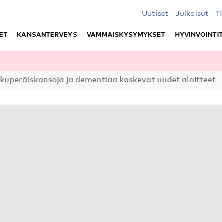
Uutiset
Julkaisut
T
ET
KANSANTERVEYS
VAMMAISKYSYMYKSET
HYVINVOINTI
kuperäiskansoja ja dementiaa koskevat uudet aloitteet