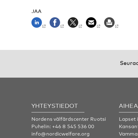
JAA
Seuraa
YHTEYSTIEDOT
AIHE
Nordens välfärdscenter Ruotsi
Lapset 
Puhelin:
+46 8 545 536 00
Kansan
info@nordicwelfare.org
Vammai