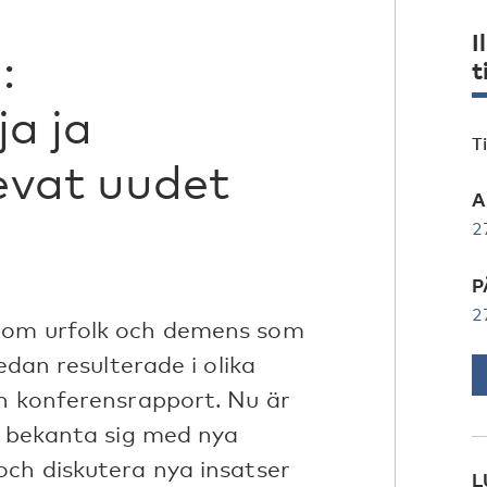
I
:
t
a ja
T
evat uudet
A
2
P
2
n om urfolk och demens som
edan resulterade i olika
en konferensrapport. Nu är
, bekanta sig med nya
och diskutera nya insatser
L