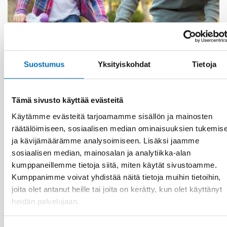
Suostumus
Yksityiskohdat
Tietoja
KANSANTERVEYS
3 kesä 2026
Nordic project on health economics – how can
Tämä sivusto käyttää evästeitä
we calculate the cost of public health?
Käytämme evästeitä tarjoamamme sisällön ja mainosten
räätälöimiseen, sosiaalisen median ominaisuuksien tukemis
ja kävijämäärämme analysoimiseen. Lisäksi jaamme
sosiaalisen median, mainosalan ja analytiikka-alan
kumppaneillemme tietoja siitä, miten käytät sivustoamme.
Kumppanimme voivat yhdistää näitä tietoja muihin tietoihin,
joita olet antanut heille tai joita on kerätty, kun olet käyttänyt
heidän palvelujaan.