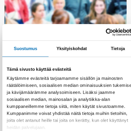
Suostumus
Yksityiskohdat
Tietoja
HYVINVOINTIPOLITIIKKA
3 huhti 2023
Tämä sivusto käyttää evästeitä
Join the discussion about the Nordic welfare
model and its challenges
Käytämme evästeitä tarjoamamme sisällön ja mainosten
räätälöimiseen, sosiaalisen median ominaisuuksien tukemis
ja kävijämäärämme analysoimiseen. Lisäksi jaamme
sosiaalisen median, mainosalan ja analytiikka-alan
kumppaneillemme tietoja siitä, miten käytät sivustoamme.
Kumppanimme voivat yhdistää näitä tietoja muihin tietoihin,
joita olet antanut heille tai joita on kerätty, kun olet käyttänyt
heidän palvelujaan.