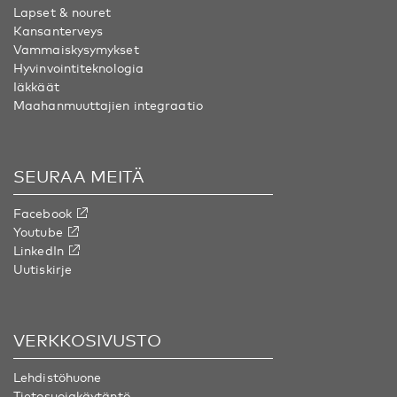
Lapset & nouret
Kansanterveys
Vammaiskysymykset
Hyvinvointiteknologia
Iäkkäät
Maahanmuuttajien integraatio
SEURAA MEITÄ
Facebook
Youtube
LinkedIn
Uutiskirje
VERKKOSIVUSTO
Lehdistöhuone
Tietosuojakäytäntö