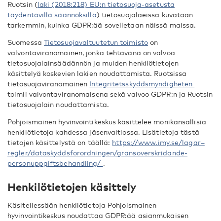
Ruotsin (
laki (2018:218) EU:n tietosuoja-asetusta
täydentävillä säännöksillä
) tietosuojalaeissa kuvataan
tarkemmin, kuinka GDPR:ää sovelletaan näissä maissa.
Suomessa
Tietosuojavaltuutetun toimisto
on
valvontaviranomainen, jonka tehtävänä on valvoa
tietosuojalainsäädännön ja muiden henkilötietojen
käsittelyä koskevien lakien noudattamista. Ruotsissa
tietosuojaviranomainen
Integritetsskyddsmyndigheten
toimii valvontaviranomaisena sekä valvoo GDPR:n ja Ruotsin
tietosuojalain noudattamista.
Pohjoismainen hyvinvointikeskus käsittelee monikansallisia
henkilötietoja kahdessa jäsenvaltiossa. Lisätietoja tästä
tietojen käsittelystä on täällä:
https://www.imy.se/lagar–
regler/dataskyddsforordningen/gransoverskridande-
personuppgiftsbehandling/
.
Henkilötietojen käsittely
Käsitellessään henkilötietoja Pohjoismainen
hyvinvointikeskus noudattaa GDPR:ää asianmukaisen