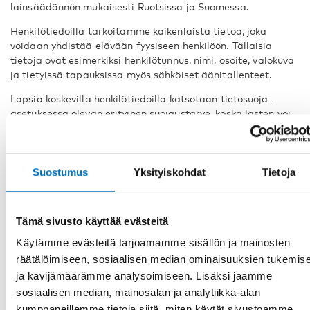
lainsäädännön mukaisesti Ruotsissa ja Suomessa.
Henkilötiedoilla tarkoitamme kaikenlaista tietoa, joka
voidaan yhdistää elävään fyysiseen henkilöön. Tällaisia
tietoja ovat esimerkiksi henkilötunnus, nimi, osoite, valokuva
ja tietyissä tapauksissa myös sähköiset äänitallenteet.
Lapsia koskevilla henkilötiedoilla katsotaan tietosuoja-
asetuksessa olevan erityinen suojaustarve, koska lasten voi
olla vaikeampi arvioida tietojensa luovuttamiseen liittyviä
riskejä ja ymmärtää, mitä tietojensa suojaukseen liittyviä
oikeuksia heillä on. Kuten aikuistenkin tapauksessa, myös
lasten henkilötietojen käsittely edellyttää oikeudellista eli
Suostumus
Yksityiskohdat
Tietoja
laissa säädettyä perustetta.
Keräämme henkilötietoja vain tiettyjä nimenomaisia ja
Tämä sivusto käyttää evästeitä
laillisia tarkoituksia varten. Tiettyyn nimenomaiseen
tarkoitukseen kerättyjä tietoja ei siis voida käyttää
Käytämme evästeitä tarjoamamme sisällön ja mainosten
kokonaan toisiin tarkoituksiin.
räätälöimiseen, sosiaalisen median ominaisuuksien tukemis
ja kävijämäärämme analysoimiseen. Lisäksi jaamme
Pidämme rekisteriä henkilötietojen käsittelyä sisältävistä
pysyvistä tietokannoista. Rekisteristä käy ilmi, kuka
sosiaalisen median, mainosalan ja analytiikka-alan
Pohjoismaisessa hyvinvointikeskuksessa on kunkin rekisterin
kumppaneillemme tietoja siitä, miten käytät sivustoamme.