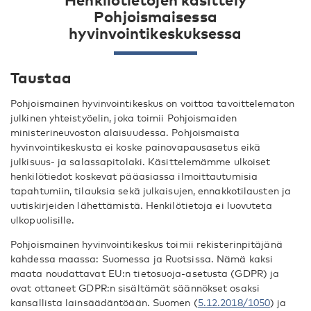
Pohjoismaisessa
hyvinvointikeskuksessa
Taustaa
Pohjoismainen hyvinvointikeskus on voittoa tavoittelematon
julkinen yhteistyöelin, joka toimii Pohjoismaiden
ministerineuvoston alaisuudessa. Pohjoismaista
hyvinvointikeskusta ei koske painovapausasetus eikä
julkisuus- ja salassapitolaki. Käsittelemämme ulkoiset
henkilötiedot koskevat pääasiassa ilmoittautumisia
tapahtumiin, tilauksia sekä julkaisujen, ennakkotilausten ja
uutiskirjeiden lähettämistä. Henkilötietoja ei luovuteta
ulkopuolisille.
Pohjoismainen hyvinvointikeskus toimii rekisterinpitäjänä
kahdessa maassa: Suomessa ja Ruotsissa. Nämä kaksi
maata noudattavat EU:n tietosuoja-asetusta (GDPR) ja
ovat ottaneet GDPR:n sisältämät säännökset osaksi
kansallista lainsäädäntöään. Suomen (
5.12.2018/1050
) ja