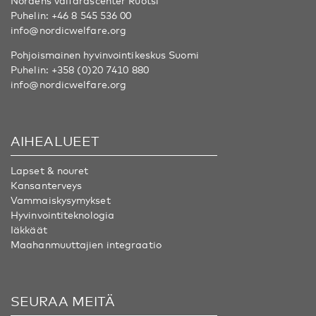
Nordens välfärdscenter Ruotsi
Puhelin:
+46 8 545 536 00
info@nordicwelfare.org
Pohjoismainen hyvinvointikeskus Suomi
Puhelin:
+358 (0)20 7410 880
info@nordicwelfare.org
AIHEALUEET
Lapset & nouret
Kansanterveys
Vammaiskysymykset
Hyvinvointiteknologia
Iäkkäät
Maahanmuuttajien integraatio
SEURAA MEITÄ