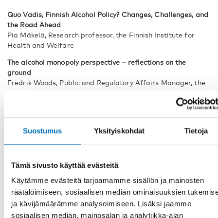
Quo Vadis, Finnish Alcohol Policy? Changes, Challenges, and
the Road Ahead
Pia Mäkelä, Research professor, the Finnish Institute for
Health and Welfare
The alcohol monopoly perspective – reflections on the
ground
Fredrik Woods, Public and Regulatory Affairs Manager, the
Swedish Alcohol Retail Monopoly Systembolaget
11:30-12:00 Panel discussion
Lauri Beekmann
Suostumus
Yksityiskohdat
Tietoja
Executive director, NordAN
Thomas Karlsson
Head of the Promotional and Preventive Work - Unit at
Tämä sivusto käyttää evästeitä
Finnish Institute for Health and Welfare and member of
Käytämme evästeitä tarjoamamme sisällön ja mainosten
Nordic Welfare Centre's Council
räätälöimiseen, sosiaalisen median ominaisuuksien tukemis
Maria Renström
ja kävijämäärämme analysoimiseen. Lisäksi jaamme
WHO Consultant and Secretary in Swedish Government
sosiaalisen median, mainosalan ja analytiikka-alan