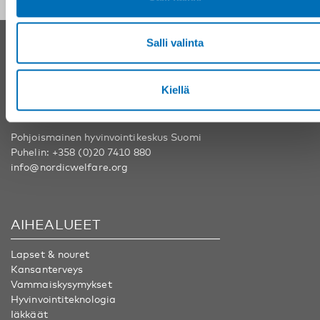
Salli valinta
YHTEYSTIEDOT
Nordens välfärdscenter Ruotsi
Kiellä
Puhelin:
+46 8 545 536 00
info@nordicwelfare.org
Pohjoismainen hyvinvointikeskus Suomi
Puhelin:
+358 (0)20 7410 880
info@nordicwelfare.org
AIHEALUEET
Lapset & nouret
Kansanterveys
Vammaiskysymykset
Hyvinvointiteknologia
Iäkkäät