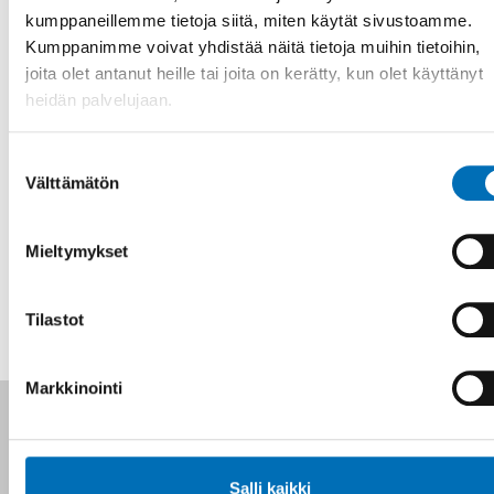
Committee
kumppaneillemme tietoja siitä, miten käytät sivustoamme.
Kumppanimme voivat yhdistää näitä tietoja muihin tietoihin,
Fredrik Woods
Public and Regulatory Affairs Manager, the Swedish Alcohol
joita olet antanut heille tai joita on kerätty, kun olet käyttänyt
Retail Monopoly Systembolaget
heidän palvelujaan.
Moderated by Mikaela Lindeman, PopNAD-editor
Suostumuksen
Välttämätön
Ilmoittautuminen ja tapahtuman tiedot
valinta
Mieltymykset
JAA
Tilastot
Markkinointi
Seuraa meitä sosiaalisessa mediassa:
Salli kaikki