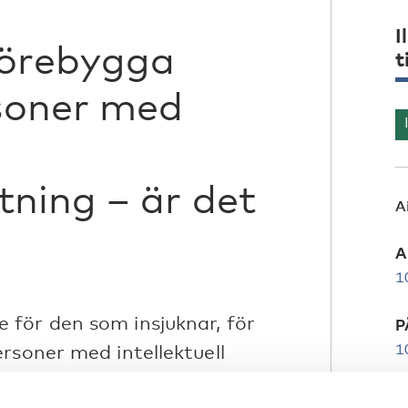
I
förebygga
t
soner med
ning – är det
A
A
1
för den som insjuknar, för
P
rsoner med intellektuell
1
öjd risk att drabbas av