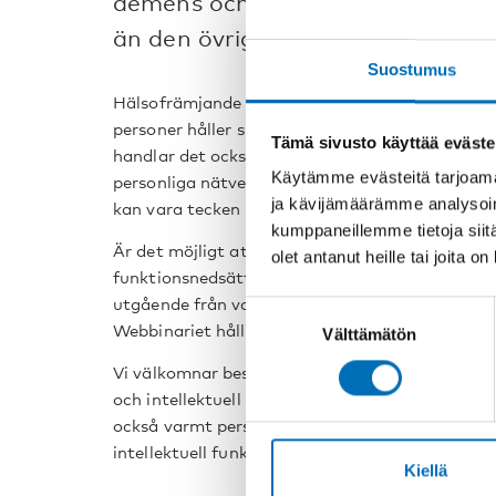
demens och en del insjuknar i deme
än den övriga befolkningen.
Suostumus
Hälsofrämjande levnadsvanor och förebyggande av
personer håller sig friska längre. För personer 
Tämä sivusto käyttää eväste
handlar det också om att få anpassad informat
Käytämme evästeitä tarjoama
personliga nätverket så tidigt som möjligt har
ja kävijämäärämme analysoim
kan vara tecken på demens.
kumppaneillemme tietoja siitä
Är det möjligt att förebygga demens hos person
olet antanut heille tai joita o
funktionsnedsättning? Syftet med det här webbi
utgående från vad forskningen säger och genom 
Suostumuksen
Webbinariet hålls den 10 oktober 2023 klockan
Välttämätön
valinta
Vi välkomnar beslutsfattare, experter och tjä
och intellektuell funktionsnedsättning, folkhäls
också varmt personer som jobbar med eller på
intellektuell funktionsnedsättning och demens.
Kiellä