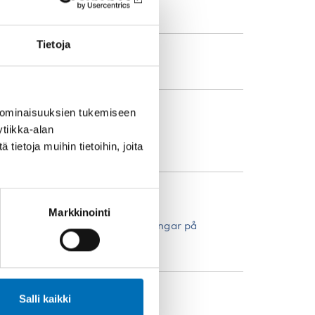
Tietoja
PDF-ohjelma
 ominaisuuksien tukemiseen
UOKAT
tiikka-alan
ansanterveys
ietoja muihin tietoihin, joita
IELI
Markkinointi
kandinaviska, enskilda föreläsningar på
ngelska
Salli kaikki
HTEYSHENKILÖT