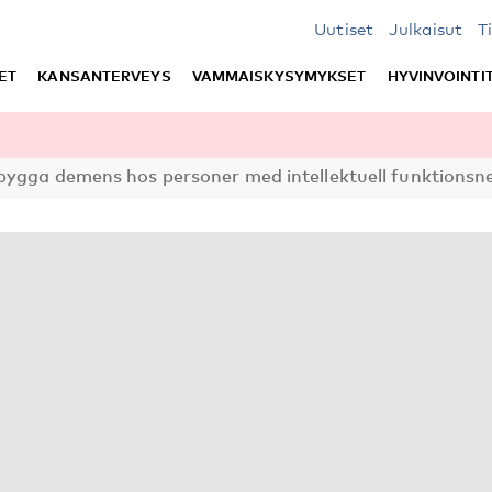
Uutiset
Julkaisut
T
ET
KANSANTERVEYS
VAMMAISKYSYMYKSET
HYVINVOINTI
bygga demens hos personer med intellektuell funktionsne