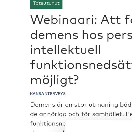
Toteutunut
Webinaari: Att 
demens hos per
intellektuell
funktionsnedsätt
möjligt?
KANSANTERVEYS
Demens är en stor utmaning både 
de anhöriga och för samhället. Pe
funktionsnedsättning har en förh