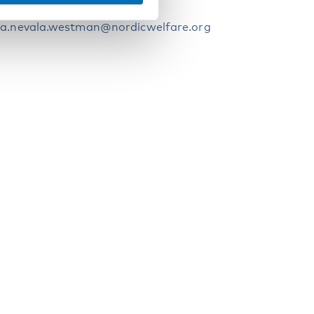
ia Nevala Westman
ia.nevala.westman@nordicwelfare.org