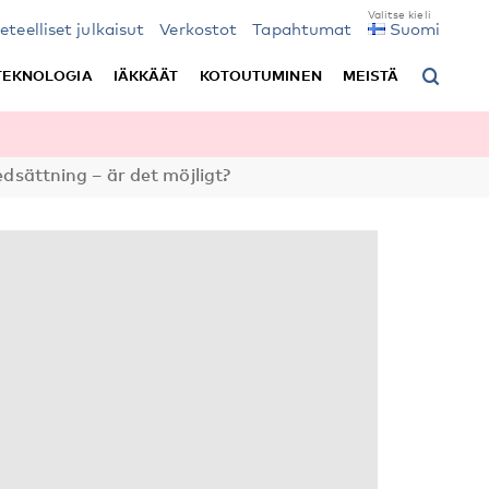
ieteelliset julkaisut
Verkostot
Tapahtumat
Suomi
TEKNOLOGIA
IÄKKÄÄT
KOTOUTUMINEN
MEISTÄ
dsättning – är det möjligt?