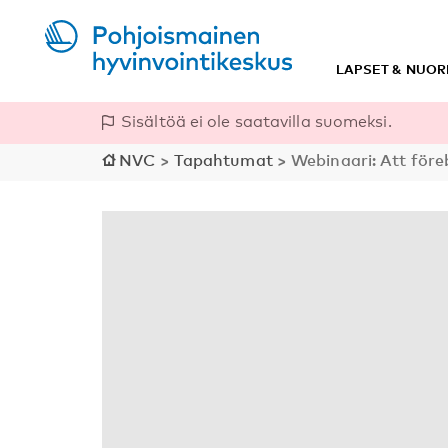
LAPSET & NUOR
Sisältöä ei ole saatavilla suomeksi.
NVC
>
Tapahtumat
>
Webinaari: Att före