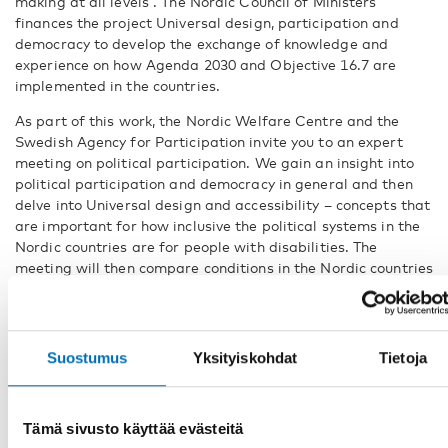
making at all levels”. The Nordic Council of Ministers
finances the project Universal design, participation and
democracy to develop the exchange of knowledge and
experience on how Agenda 2030 and Objective 16.7 are
implemented in the countries.
As part of this work, the Nordic Welfare Centre and the
Swedish Agency for Participation invite you to an expert
meeting on political participation. We gain an insight into
political participation and democracy in general and then
delve into Universal design and accessibility – concepts that
are important for how inclusive the political systems in the
Nordic countries are for people with disabilities. The
meeting will then compare conditions in the Nordic countries
regarding opportunities and barriers for people with
disabilities to participate as elected representatives in
political life.
Suostumus
Yksityiskohdat
Tietoja
The aim is to gather knowledge and experience from
experts in research, civil society and government.
The goal with this meeting is to develop recommendations
Tämä sivusto käyttää evästeitä
that can be submitted to Nordic decision-makers.