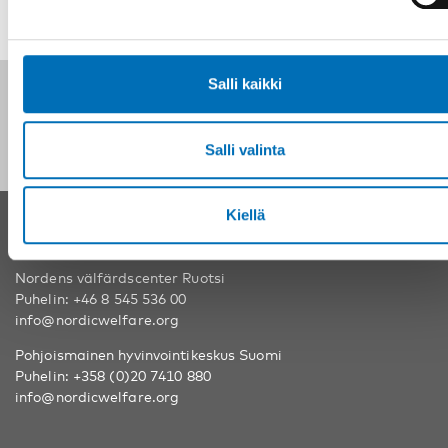
Salli kaikki
Seuraa meitä sosiaalisessa mediassa:
Salli valinta
Kiellä
YHTEYSTIEDOT
Nordens välfärdscenter Ruotsi
Puhelin:
+46 8 545 536 00
info@nordicwelfare.org
Pohjoismainen hyvinvointikeskus Suomi
Puhelin:
+358 (0)20 7410 880
info@nordicwelfare.org