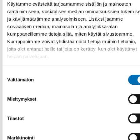
Käytämme evästeitä tarjoamamme sisällön ja mainosten
Topics at the webinar:
räätälöimiseen, sosiaalisen median ominaisuuksien tukemis
ja kävijämäärämme analysoimiseen. Lisäksi jaamme
What does political participation and democracy mean in
sosiaalisen median, mainosalan ja analytiikka-alan
the Nordic countries
kumppaneillemme tietoja siitä, miten käytät sivustoamme.
Kumppanimme voivat yhdistää näitä tietoja muihin tietoihin,
How inclusive are the political systems in the Nordic
joita olet antanut heille tai joita on kerätty, kun olet käyttänyt
countries. What is Universal Design and accessibility –
heidän palvelujaan.
participation and democracy?
How do the Nordic political systems for elected
Suostumuksen
politicians with disabilities work? Discussions with
Välttämätön
valinta
elected politicians with disabilities about their
experiences.
Mieltymykset
Ilmoittautuminen ja tapahtuman tiedot
Tilastot
JAA
Markkinointi