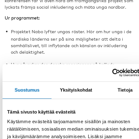
konferensen får vi även höra om framgångsrika projekt som
lyckats främja social inkludering och möta unga nordbor.
Ur programmet:
Projektet Nabo lyfter ungas röster. Hör om hur unga i de
nordiska länderna ser på sina möjligheter att delta i
samhällslivet, till inflytande och känslan av inkludering
och delaktighet.
Hur påverkar den danska regeringens så kallade
ghettoutspel självbilden hos de boende?
Moa Tunström, Nordregio presenterar sin
Suostumus
Yksityiskohdat
Tietoja
forskningssammanställning ”Den segregerade staden”
Om strukturella orsaker till segregation, om
planeringspolitik och socioekonomiska tendenser i
Norden.
Tämä sivusto käyttää evästeitä
Käytämme evästeitä tarjoamamme sisällön ja mainosten
Vilka ska med? Om ungas sociala inkludering. Ta del av
räätälöimiseen, sosiaalisen median ominaisuuksien tukemis
Myndigheten för ungdoms- och civilsamhällesfrågors
ja kävijämäärämme analysoimiseen. Lisäksi jaamme
rapport som bygger på intervjuer med unga.