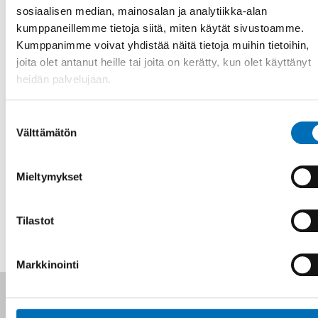
sosiaalisen median, mainosalan ja analytiikka-alan
Detta och mycket annat. Det fullständiga programmet
kumppaneillemme tietoja siitä, miten käytät sivustoamme.
hittar du
HÄR
Kumppanimme voivat yhdistää näitä tietoja muihin tietoihin,
Konferensen är kostnadsfri.
joita olet antanut heille tai joita on kerätty, kun olet käyttänyt
heidän palvelujaan.
Konferensen är ett samarbete mellan Clearing centralen
och Myndigheten för ungdoms- och civilsamhällesfrågor,
MUCF.
Suostumuksen
Välttämätön
valinta
Ilmoittautuminen ja tapahtuman tiedot
Mieltymykset
JAA
Tilastot
Markkinointi
Seuraa meitä sosiaalisessa mediassa: