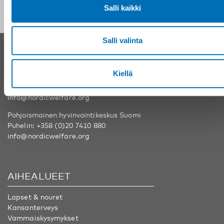
Salli kaikki
Salli valinta
YHTEYSTIEDOT
Kiellä
Nordens välfärdscenter Ruotsi
Puhelin:
+46 8 545 536 00
info@nordicwelfare.org
Pohjoismainen hyvinvointikeskus Suomi
Puhelin:
+358 (0)20 7410 880
info@nordicwelfare.org
AIHEALUEET
Lapset & nouret
Kansanterveys
Vammaiskysymykset