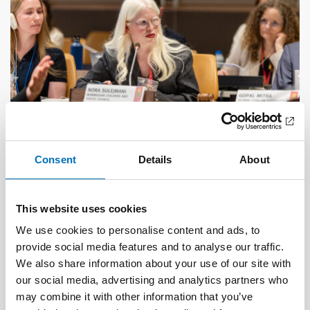
Consent
Details
About
DISABILITY ISSUES
17 Jun 2026
“Active citizenship is not a privilege; it is a
This website uses cookies
right”
We use cookies to personalise content and ads, to
provide social media features and to analyse our traffic.
We also share information about your use of our site with
our social media, advertising and analytics partners who
may combine it with other information that you’ve