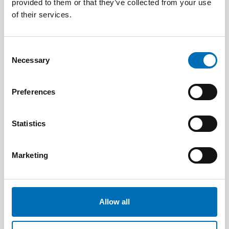
provided to them or that they’ve collected from your use
of their services.
Consent
Necessary
Selection
Preferences
Statistics
DISABILITY ISSUES
9 Apr 2026
Marketing
Nordisk samarbeid om
Funksjonshinderspørsmål – Årsrapport 2025
Allow all
10
11
NOV
2026