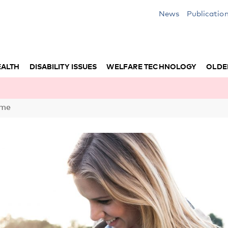
News
Publicatio
EALTH
DISABILITY ISSUES
WELFARE TECHNOLOGY
OLDE
mme