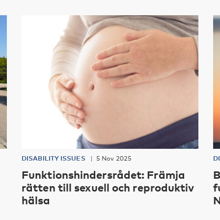
DISABILITY ISSUES
5 Nov 2025
D
Funktionshindersrådet: Främja
B
rätten till sexuell och reproduktiv
f
hälsa
N