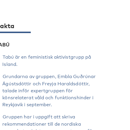
akta
ABÚ
Tabú är en feministisk aktivistgrupp på
Island.
Grundarna av gruppen, Embla Guðrúnar
Ágústsdóttir och Freyja Haraldsdóttir,
talade inför expertgruppen för
könsrelaterat våld och funktionshinder i
Reykjavik i september.
Gruppen har i uppgift att skriva
rekommendationer till de nordiska