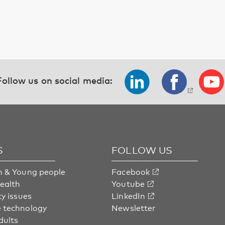
Follow us on social media:
S
FOLLOW US
n & Young people
Facebook
health
Youtube
ty issues
LinkedIn
 technology
Newsletter
dults