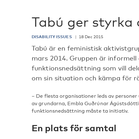
Tabú ger styrka
DISABILITY ISSUES
18 Dec 2015
Tabú är en feministisk aktivistgru
mars 2014. Gruppen är informell o
funktionsnedsättning som vill del
om sin situation och kämpa för rä
– De flesta organisationer leds av personer
av grundarna, Embla Guðrúnar Ágústsdótti
funktionsnedsättning måste ta initiativ.
En plats för samtal