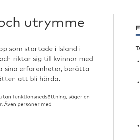
 och utrymme
F
pp som startade i Island i
T
ch riktar sig till kvinnor med
a sina erfarenheter, berätta
tten att bli hörda.
 utan funktionsnedsättning, säger en
r. Även personer med