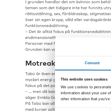
I grunden handlar det om kvinnor som behöv
teman som det tidigare inte har funnits ut
rättsställning, sex, föräldraskap, stigmati
över sin egen kropp, våld eller vardagskrä
funktionsnedsättning.
– Det är alltid fokus på funktionsnedsättni
endimensionellt.
Personer med funktionsnedsättning upplever
Grunden kan vara kön, sexuell läggning, ras 
Motreaktion mot traditi
Consent
Tabú är även en motreaktion mot traditionel
This website uses cookies
mycket energi går åt till möten och själva or
fokus på det politiska …
We use cookies to personalis
– … men då kanske vi glömmer bort oss själv
information about your use of
säger Embla Guðrúnar Ágústsdóttir.
other information that you’ve
På Tabú kan alla kvinnor ta plats, mötas och
med kurser och stödgrupper, ett kraftfullt r
Consent