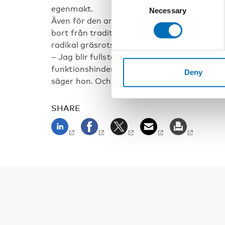
egenmakt.
Necessary
Selection
Även för den andra grundaren, Freyja Haral
bort från traditionella organisationsstruktu
radikal gräsrotsrörelse.
– Jag blir fullständigt utmattad av att sit
funktionshindersfrågor och vara den enda 
Deny
säger hon. Och sen talar de om för oss hur vi
SHARE