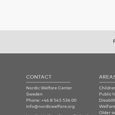
CONTACT
AREA
Nordic Welfare Center
Childre
Sweden
Public 
Phone:
+46 8 545 536 00
Disabili
info@nordicwelfare.org
Welfare
Older a