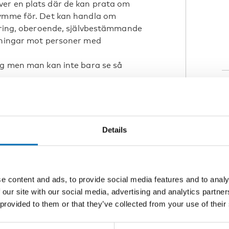
er en plats där de kan prata om
rymme för. Det kan handla om
sering, oberoende, självbestämmande
nkningar mot personer med
ng men man kan inte bara se så
 ofta multipel diskriminering.
K
och ålder.
D
oner
Details
la organisationsstrukturer, där
ganisationen. I det arbetet ligger
e content and ads, to provide social media features and to analy
a, hur vi känner och våra erfarenheter,
 our site with our social media, advertising and analytics partn
 provided to them or that they’ve collected from your use of their
 bli starkare. I den meningen är Tabú,
edskap för att stärka känslan av