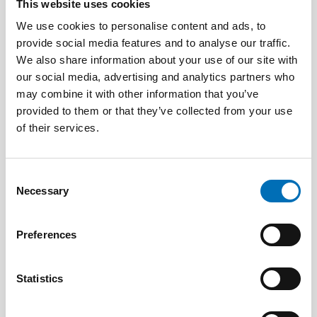
This website uses cookies
We use cookies to personalise content and ads, to
provide social media features and to analyse our traffic.
We also share information about your use of our site with
our social media, advertising and analytics partners who
DEAFBLINDNESS
may combine it with other information that you’ve
1 Feb 2023
provided to them or that they’ve collected from your use
Tactile transition – experiences shared by
of their services.
persons with acquired deafblindness
Consent
Necessary
Selection
Preferences
Statistics