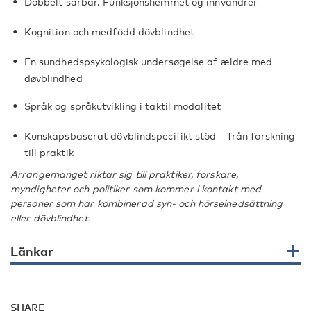
Dobbelt sårbar. Funksjonshemmet og innvandrer
Kognition och medfödd dövblindhet
En sundhedspsykologisk undersøgelse af ældre med
døvblindhed
Språk og språkutvikling i taktil modalitet
Kunskapsbaserat dövblindspecifikt stöd – från forskning
till praktik
Arrangemanget riktar sig till praktiker, forskare,
myndigheter och politiker som kommer i kontakt med
personer som har kombinerad syn- och hörselnedsättning
eller dövblindhet.
Länkar
SHARE