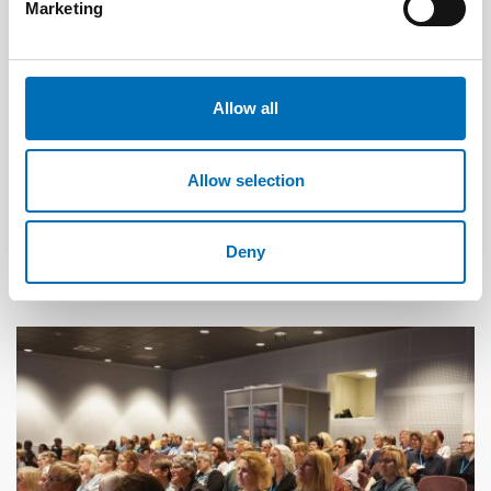
Marketing
Allow all
DISABILITY ISSUES
Allow selection
16 Apr 2018
Partners bidrag till språkutveckling – en film
om taktil modalitet
Deny