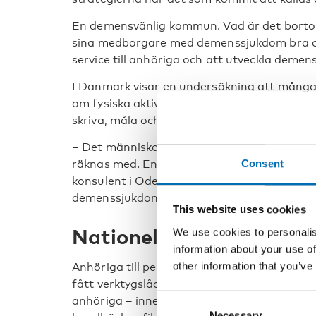
En demensvänlig kommun. Vad är det borto
sina medborgare med demenssjukdom bra och
service till anhöriga och att utveckla demens
I Danmark visar en undersökning att många 
om fysiska aktiviteter, främst utomhus och 
skriva, måla och att ägna sig åt hantverk.
– Det människor med demenssjukdom önska
Consent
räknas med. En del är till och med ute och 
konsulent i Odense i Danmark och samordna
demenssjukdom.
This website uses cookies
Nationella strategier spe
We use cookies to personalis
information about your use of
other information that you’ve
Anhöriga till personer med demens har tack
fått verktygslådor via sina hemkommuner. P
Consent
anhöriga – innehåller massor av material för
Necessary
Selection