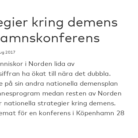
egier kring demens
hamnskonferens
ug 2017
niskor i Norden lida av
ffran ha ökat till nära det dubbla.
 på sin andra nationella demensplan
minnesprogram medan resten av Norden
r nationella strategier kring demens.
temat för en konferens i Köpenhamn 28