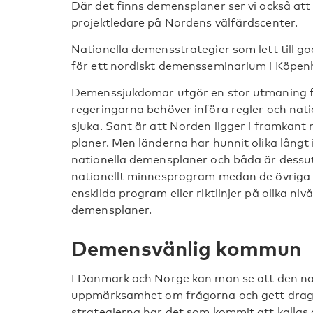
Där det finns demensplaner ser vi också at
projektledare på Nordens välfärdscenter.
Nationella demensstrategier som lett till g
för ett nordiskt demensseminarium i Köpen
Demenssjukdomar utgör en stor utmaning f
regeringarna behöver införa regler och natione
sjuka. Sant är att Norden ligger i framkant 
planer. Men länderna har hunnit olika lång
nationella demensplaner och båda är dessut
nationellt minnesprogram medan de övriga 
enskilda program eller riktlinjer på olika 
demensplaner.
Demensvänlig kommun
I Danmark och Norge kan man se att den nat
uppmärksamhet om frågorna och gett dragh
strategierna har det som kommit att kalla