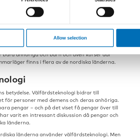
h mycket mer och allt med tips för anhöriga och
 en demenssjukdom. Det är något anhöriga har
säger Kirsti Hotvedt, projektledare på Aldring og
Allow selection
om driver anhörigkurser får verktygslådan gratis.
r bara anhöriga och barn och även kurser där
arläger finns i flera av de nordiska länderna.
nologi
 betydelse. Välfärdsteknologi bidrar till
itet för personer med demens och deras anhöriga.
ara pengar – och på det viset få pengar över till
har varit en intressant diskussion då pengar och
ika länderna.
nordiska länderna använder välfärdsteknologi. Men