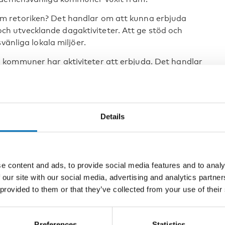
m retoriken? Det handlar om att kunna erbjuda
 utvecklande dagaktiviteter. Att ge stöd och
vänliga lokala miljöer.
kommuner har aktiviteter att erbjuda. Det handlar
i naturen samt om kreativa aktiviteter som att
r är gemenskap med andra, att de fortfarande
Details
föreläser om sin sjukdom, säger Steen Kabel,
re av aktiviteter för personer med
lar roll
e content and ads, to provide social media features and to analy
 our site with our social media, advertising and analytics partn
 provided to them or that they’ve collected from your use of their
 vare de nationella danska och norska strategierna
årørendekofferten – eller verktygslåda för
 anhöriga till demenssjuka. Ett axplock:
Preferences
Statistics