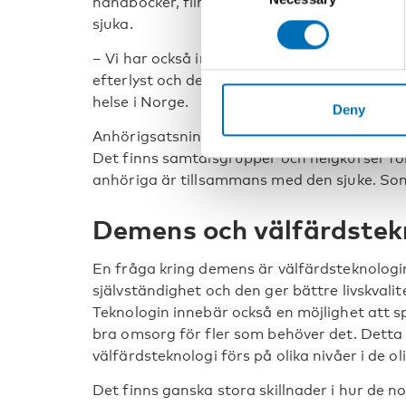
handböcker, film, broschyrer, temaböcker oc
sjuka.
– Vi har också information till de som har
efterlyst och det jobbar vi på att utveckla, 
helse i Norge.
Deny
Anhörigsatsningen i Norge är påtaglig. De s
Det finns samtalsgrupper och helgkurser fö
anhöriga är tillsammans med den sjuke. Somm
Demens och välfärdstek
En fråga kring demens är välfärdsteknologins
självständighet och den ger bättre livskval
Teknologin innebär också en möjlighet att sp
bra omsorg för fler som behöver det. Detta 
välfärdsteknologi förs på olika nivåer i de ol
Det finns ganska stora skillnader i hur de 