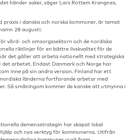
t det händer saker, säger Lars Rottem Krangnes,
od praxis i danska och norska kommuner, är temat
hamn 28 augusti.
ör vård- och omsorgssektorn och de nordiska
lla riktlinjer för en bättre livskvalitet för de
när det gäller att arbeta nationellt med strategiska
t i det arbetet. Endast Danmark och Norge har
om inne på sin andra version. Finland har ett
nordiska länderna fortfarande arbetar med
nivåer. Så småningom kommer de kanske att utmynna i
ionella demensstrategin har skapat lokal
jälp och nya verktyg för kommunerna. Utifrån
s demensvänliga kommuner vuxit fram.