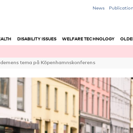
News
Publicatio
EALTH
DISABILITY ISSUES
WELFARE TECHNOLOGY
OLDE
ing demens tema på Köpenhamnskonferens