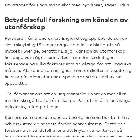
situationen för unga människor med nya linser, säger Lidija.
Betydelsefull forskning om känslan av
utanförskap
Forskare från bland annat England tog upp betydelsen av
skolanknytning för unga; något som inte diskuterats så
mycket i Sverige, berättar Lidija. Känslan av utanförskap
hos unga var något som lyftes fram där forskningen
fokuserade på vilka faktorer som är viktiga för att unga ska
må bra. Att känna samhörighet inom skolkulturen visade sig
ha stor påverkan, där unga spenderar så stor del av sin
uppväxttid.
– Vi förväntar oss att en ung människa i Norden mer eller
mindre ska gå tretton år i skolan. De tretton åren är viktiga
individsliv, tillägger Lidija.
Konferensen uppskattades av besökarna som fick ta del av
och diskutera de senaste forskningsresultaten. Detta ger
forskarna en värdefull arena att knyta nya kontakter på
inför framtida samarbeten och genom det skapa ny kunskap