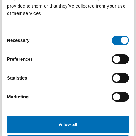
provided to them or that they’ve collected from your use
of their services.
Consent
Necessary
Selection
Preferences
Statistics
DISABILITY ISSUES
28 May 2026
Marketing
Unga med funktionsnedsättning efterlyser
tydligare information om fri rörlighet
Allow all