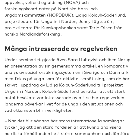
oppvekst, velferd og aldring (NOVA) och
forskningskoordinator på Nordiska barn- och
ungdomskommittén (NORDBUK), Lidija Kolouh-Söderlund,
projektledare för Unga in i Norden, Jenny Tägtström,
projektledare för Kunskapsbanken samt Terje Olsen från
norska Nordlandsforskning.
Många intresserade av regelverken
Under seminariet gjorde även Sara Hultqvist och Iben Nørup
en presentation av sin gemensamma artikel, en komparativ
analys av socialförsäkringssystemen i Sverige och Danmark
med fokus på unga som får aktivitetsersättning, som de har
skrivit i uppdrag av Lidija Kolouh-Söderlund till projektet
Unga in i Norden. Kolouh-Söderlund berättar att ett stort
antal besökare var intresserade av att se hur regelverken i
länderna påverkar livet för de unga i den situationen och
vad utkomsten blir i verkligheten.
– När det blir sådana här stora internationella samlingar
tycker jag att den stora fördelen är att kunna analysera
nordiska förhållanden i ett större sammanhang och jämföra