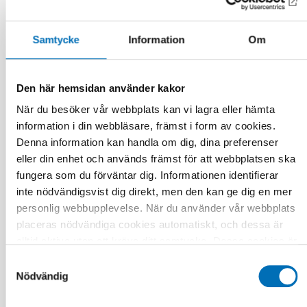
Samtycke
Information
Om
Den här hemsidan använder kakor
När du besöker vår webbplats kan vi lagra eller hämta
information i din webbläsare, främst i form av cookies.
Denna information kan handla om dig, dina preferenser
eller din enhet och används främst för att webbplatsen ska
fungera som du förväntar dig. Informationen identifierar
inte nödvändigsvist dig direkt, men den kan ge dig en mer
BARN & UNGA
personlig webbupplevelse. När du använder vår webbplats
13 jun 2026
placeras nödvändiga cookies automatiskt, och dessa är
Nordic Children’s Ombudspersons: Children
alltid aktiva utan att kräva ditt samtycke. Dessa cookies är
must not be forgotten in crisis preparedness
nödvändiga för att du ska kunna använda webbplatsen och
Samtyckesval
dess funktioner. Vi respekterar din integritet, och du kan
Nödvändig
välja vilka ytterligare cookies (statistiska, preferens,
marknadsföring och oklassificerade) du vill acceptera.