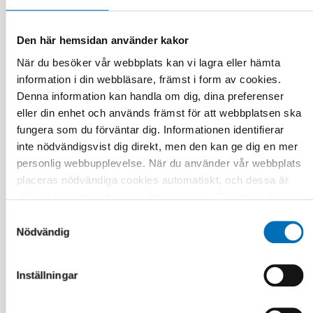
Den här hemsidan använder kakor
När du besöker vår webbplats kan vi lagra eller hämta
information i din webbläsare, främst i form av cookies.
ÄLDRE
1 jul 2026
Denna information kan handla om dig, dina preferenser
Age-friendly development requires a whole-of-
eller din enhet och används främst för att webbplatsen ska
society approach
fungera som du förväntar dig. Informationen identifierar
inte nödvändigsvist dig direkt, men den kan ge dig en mer
personlig webbupplevelse. När du använder vår webbplats
placeras nödvändiga cookies automatiskt, och dessa är
alltid aktiva utan att kräva ditt samtycke. Dessa cookies är
nödvändiga för att du ska kunna använda webbplatsen och
Samtyckesval
dess funktioner. Vi respekterar din integritet, och du kan
Nödvändig
välja vilka ytterligare cookies (statistiska, preferens,
marknadsföring och oklassificerade) du vill acceptera.
Inställningar
Klicka på de olika kategorirubrikerna för att ta reda på mer
och anpassa dina inställningar för cookies. Observera att