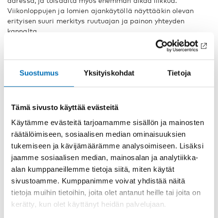
ääressä, ja toisaalta myös enemmän aikaa liikkua.
Viikonloppujen ja lomien ajankäytöllä näyttääkin olevan
erityisen suuri merkitys ruutuajan ja painon yhteyden
kannalta.
Ruutuajasta terveellisempää?
Näyttöjä tuijotetaan useimmiten joko istuen tai maaten.
Suostumus
Yksityiskohdat
Tietoja
Istuessa ja maatessa energiankulutus on vähäisempää
kuin liikkuessa, mikä tarkoittaa sitä, että ruutuaika
vaikuttaa kehon energiatasapainoon ja elimistön
toimintoihin, ja siten painon nousuun ja terveyteen.
Tämä sivusto käyttää evästeitä
Etenkin televisio-ohjelmien katseluun saattaa liittyä myös
Käytämme evästeitä tarjoamamme sisällön ja mainosten
napostelu, mikä lisää ruutuajan terveydelle epäedullisia
räätälöimiseen, sosiaalisen median ominaisuuksien
vaikutuksia.
tukemiseen ja kävijämäärämme analysoimiseen. Lisäksi
Ruutuajalla on fysiologisten seurausten lisäksi myös
jaamme sosiaalisen median, mainosalan ja analytiikka-
sosiaalisia ja psykologisia vaikutuksia, ja niihin vaikuttaa
alan kumppaneillemme tietoja siitä, miten käytät
se, mitä ruudulta katsotaan ja kuinka intensiivisesti.
sivustoamme. Kumppanimme voivat yhdistää näitä
Erilaiset näytöt ovat nykyisin yhä suuremmassa osassa
tietoja muihin tietoihin, joita olet antanut heille tai joita on
arkipäivää niin lasten kuin aikuistenkin elämässä.
Teknologian kehitystä ei voi kääntää, eikä ruutuajan
kerätty, kun olet käyttänyt heidän palvelujaan.
poistuminen lasten elämästä ole ainakaan tällä hetkellä