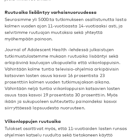
Ruutuaika lisääntyy varhaisnuoruudessa
Seurasimme yli 5000:ta tutkimukseen osallistunutta lasta
kolmen vuoden ajan 11-vuotiaasta 14-vuotiaaksi asti, ja
selvitimme ruutuajan muutoksia sekä yhteyttä
myöhempään painoon.
Journal of Adolescent Health -lehdessä julkaistujen
tutkimustulostemme mukaan ruutuaika lisääntyi sekä
arkipäivinä kouluajan ulkopuolella että viikonloppuisin.
Vähintään kolme tuntia televisio-ohjelmia arkipäivisin
katsovien lasten osuus kasvoi 16 prosentista 23
prosenttiin kolmen vuoden tutkimusjakson aikana.
Vähintään neljä tuntia viikonloppuisin katsovien lasten
osuus taas kasvoi 19 prosentista 30 prosenttiin. Myös
ikään ja sukupuoleen suhteutettu painoindeksi kasvoi
siirryttäessä lapsuudesta nuoruuteen.
Viikonloppujen ruutuaika
Tulokset osoittivat myös, että 11-vuotiaiden lasten runsas
ohjelmien katselu ruudulta sekä tietokoneen käyttö