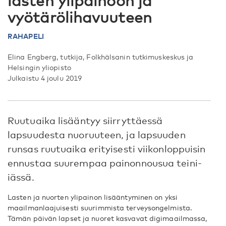
lasten ylipainoon ja
vyötärölihavuuteen
RAHAPELI
Elina Engberg, tutkija, Folkhälsanin tutkimuskeskus ja
Helsingin yliopisto
Julkaistu 4 joulu 2019
Ruutuaika lisääntyy siirryttäessä
lapsuudesta nuoruuteen, ja lapsuuden
runsas ruutuaika erityisesti viikonloppuisin
ennustaa suurempaa painonnousua teini-
iässä.
Lasten ja nuorten ylipainon lisääntyminen on yksi
maailmanlaajuisesti suurimmista terveysongelmista.
Tämän päivän lapset ja nuoret kasvavat digimaailmassa,