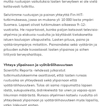
mutta ruutuajan vaikutuksia lasten terveyteen ei ole vielä
kattavasti tutkittu.
Selvitimme ruutuajan ja painon yhteyttä Fin-HIT-
tutkimuksessa, jossa on mukana yli 10 000 lasta ympäri
Suomea. Lapset olivat tutkimuksen alkaessa 9–12-
vuotiaita. He raportoivat, kuinka paljon katsovat televisio-
ohjelmia ja elokuvia ruudulta ja käyttävät tietokonetta
istuen kouluajan ulkopuolella. Lasten pituus, paino ja
vyötärönympärys mitattiin. Painoindeksi sekä vyötärön ja
pituuden suhde kuvastavat lasten ylipainoa ja siihen
liittyviä terveyshaittoja.
Yhteys ylipainoon ja vyötärölihavuuteen
Scientific Reports -lehdessä julkaistut
tutkimustuloksemme osoittavat, että lasten runsas
ruutuaika on yhteydessä sekä ylipainoon että
vyötärölihavuuteen. Tulos oli sama riippumatta lapsen
iästä, sukupuolesta, äidinkielestä tai unen ja vapaa-ajan
liikunnan määrästä. Runsas ohjelmien katselu ruudulta oli
yhteydessä ylipainoon ja vyötärölihavuuteen myös lapsilla,
jotka liikkuivat eniten.