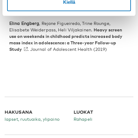
Kiellä
users are the heaviest among 10,000 children
.
Scientific Reports. 9:11158 (2019)
Elina Engberg
, Rejane Figueiredo, Trine Rounge,
Elisabete Weiderpass, Heli Viljakainen.
Heavy screen
use on weekends in childhood predicts increased body
mass index in adolescence: a Three-year Follow-up
Study
. Journal of Adolescent Health (2019)
HAKUSANA
LUOKAT
lapset, ruutuaika, ylipaino
Rahapeli