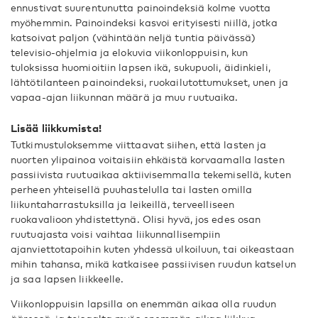
ennustivat suurentunutta painoindeksiä kolme vuotta
myöhemmin. Painoindeksi kasvoi erityisesti niillä, jotka
katsoivat paljon (vähintään neljä tuntia päivässä)
televisio-ohjelmia ja elokuvia viikonloppuisin, kun
tuloksissa huomioitiin lapsen ikä, sukupuoli, äidinkieli,
lähtötilanteen painoindeksi, ruokailutottumukset, unen ja
vapaa-ajan liikunnan määrä ja muu ruutuaika.
Lisää liikkumista!
Tutkimustuloksemme viittaavat siihen, että lasten ja
nuorten ylipainoa voitaisiin ehkäistä korvaamalla lasten
passiivista ruutuaikaa aktiivisemmalla tekemisellä, kuten
perheen yhteisellä puuhastelulla tai lasten omilla
liikuntaharrastuksilla ja leikeillä, terveelliseen
ruokavalioon yhdistettynä. Olisi hyvä, jos edes osan
ruutuajasta voisi vaihtaa liikunnallisempiin
ajanviettotapoihin kuten yhdessä ulkoiluun, tai oikeastaan
mihin tahansa, mikä katkaisee passiivisen ruudun katselun
ja saa lapsen liikkeelle.
Viikonloppuisin lapsilla on enemmän aikaa olla ruudun