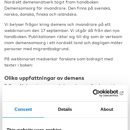
Nordiskt demensnätverk tagit fram handboken
Demensomsorg för invandrare. Den finns på svenska,
norska, danska, finska och isländska.
Vi belyser frågor kring demens och invandrare på ett
webbinarium den 17 september. Vi utgår då från den nya
handboken. Publikationen riktar sig till dig som är verksam
inom demensomsorg i ett nordiskt land och dagligen möter
personer med migrantbakgrund.
På webbinariet medverkar forskare som bidragit med
texter i boken:
Olika uppfattningar av demens
T. Rune Nielsen är neuropsykolog och seniorforskare vid
Nationalt Videnscenter for Demens i Danmark. I sin
forskning har han fokuserat på tvärkulturell neuropsykologi
och demens i minoritetsetniska grupper. De senaste åren
Consent
Details
About
har han utvecklat metoder för tvärkulturell kognitiv testning
och psykosociala interventioner för anhöriga till
minoritetsetniska grupper.
This website uses cookies