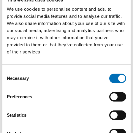
We use cookies to personalise content and ads, to
Kommunikation när man inte har ett
gemensamt språk
provide social media features and to analyse our traffic.
We also share information about your use of our site with
Anne Marie Dalby Landmark, har en postdoktoral tjänst vid
our social media, advertising and analytics partners who
MultiLing, centret för flerspråkighet vid Universitetet i Oslo,
Norge. Hon forskar i hälsokommunikation och har under de
may combine it with other information that you’ve
senaste åren fokuserat på kommunikation med äldre
provided to them or that they’ve collected from your use
invandrare med demens.
of their services.
Samarbete med anhöriga
Consent
Reidun Ingebretsen, är psykolog och knuten till
Necessary
Selection
Velferdsforskningsinstituttet NOVA Oslomet, Norge. I sin
forskning har Reidun fokuserat på demens ur ett relations-
och familjeperspektiv. De senaste åren också med fokus på
Preferences
invandrares situation, betydelsen av kulturförståelse och
samarbete mellan familjeomsorg och offentliga tjänster.
Statistics
Moderator: Elisabeth Wiken Telenius
Tid: torsdagen 17 september kl. 13.00-14.00 (Sverige) 14.00-