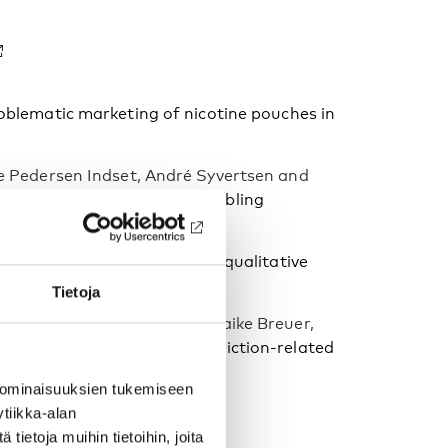
oblematic marketing of nicotine pouches in
e Pedersen Indset, André Syvertsen and
regarding gambling and gambling
Anonymous (AA) community: A qualitative
n-affiliated individuals
Tietoja
l Dechant, Johann Endres, Maike Breuer,
n treatment, relapse and addiction-related
nal study
 ominaisuuksien tukemiseen
tiikka-alan
ietoja muihin tietoihin, joita