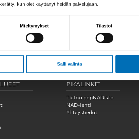
n kerätty, kun olet käyttänyt heidän palvelujaan.
Mieltymykset
Tilastot
 meitä sosiaalisessa mediassa:
Salli valinta
LUEET
PIKALINKIT
Tietoa popNADista
t
NAD-lehti
Yhteystiedot
i