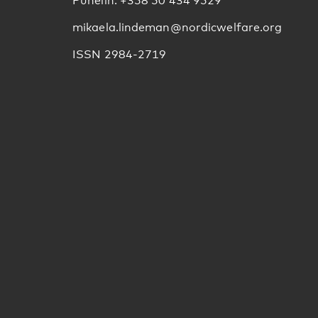
Puhelin: +358 50 434 9529
mikaela.lindeman@nordicwelfare.org
ISSN 2984-2719