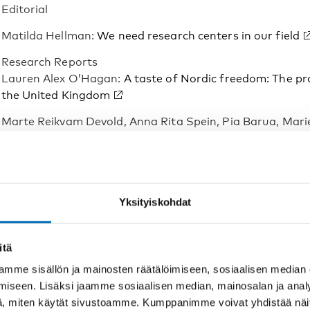
Editorial
Matilda Hellman:
We need research centers in our field
Research Reports
Lauren Alex O’Hagan:
A taste of Nordic freedom: The pr
the United Kingdom
Marte Reikvam Devold, Anna Rita Spein, Pia Barua, Mari
Ståle Pallesen:
Exploring views among Norwegian Sámi 
treatment
Adriana Lavinia Bulumac:
Affiliation to the Alcoholics 
study on differences between highly affiliated and low/no
Yksityiskohdat
Kerstin Geißelsöder, Maren Weiss, Klara Boksán, Michae
Mark Stemmler and Norbert Wodarz:
Opioid substitutio
itä
outcomes in prison setting and after release: A longitudi
mme sisällön ja mainosten räätälöimiseen, sosiaalisen median
iseen. Lisäksi jaamme sosiaalisen median, mainosalan ja analy
, miten käytät sivustoamme. Kumppanimme voivat yhdistää näitä t