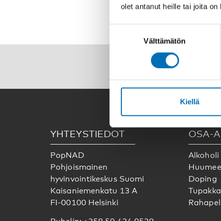
olet antanut heille tai joita o
Suostumuksen
Välttämätön
valinta
Seuraa
Kiellä
YHTEYSTIEDOT
OSA-A
PopNAD
Alkoholi
Pohjoismainen
Huumee
hyvinvointikeskus Suomi
Doping
Kaisaniemenkatu 13 A
Tupakka
FI-00100 Helsinki
Rahapel