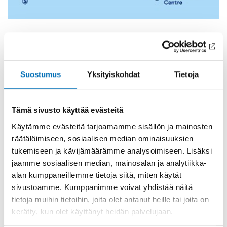
Social causes of depression, anxiety and stress
Matilda Hellman
Suostumus
Yksityiskohdat
Tietoja
Social climate on tobacco control in an advanced tobacco
control country: A population-based study in Finland
Otto Ruokolainen, Hanna Ollila, Kristiina Patja, Katja
Tämä sivusto käyttää evästeitä
Borodulin, Tiina Laatikainen, Tellervo Korhonen
Käytämme evästeitä tarjoamamme sisällön ja mainosten
Depression, anxiety, and stress from substance-use disorder
räätälöimiseen, sosiaalisen median ominaisuuksien
among family members in Iceland
tukemiseen ja kävijämäärämme analysoimiseen. Lisäksi
jaamme sosiaalisen median, mainosalan ja analytiikka-
Jóna Ólafsdóttir, Steinunn Hrafnsdóttir, Tarja Orjasniemi
alan kumppaneillemme tietoja siitä, miten käytät
Rescue the child or treat the adult? Understandings among
sivustoamme. Kumppanimme voivat yhdistää näitä
professionals in dual treatment of substance-use disorders
tietoja muihin tietoihin, joita olet antanut heille tai joita on
and parenting
kerätty, kun olet käyttänyt heidän palvelujaan.
Eli Marie Wiig, Astrid Halsa, Jørgen Bramness, Siv Merete