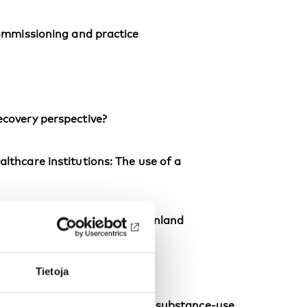
commissioning and practice
ecovery perspective?
lthcare institutions: The use of a
stance abuse treatment in Finland
users
Tietoja
terview for adolescents with substance-use