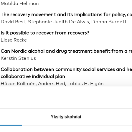
Matilda Hellman
The recovery movement and its implications for policy, 
David Best, Stephanie Judith De Alwis, Donna Burdett
Is it possible to recover from recovery?
Liese Recke
Can Nordic alcohol and drug treatment benefit from a r
Kerstin Stenius
Collaboration between community social services and hea
collaborative individual plan
Håkan Källmén, Anders Hed, Tobias H. Elgán
Employees’ attitudes towards welfare technology in sub
Teemu Rantanen, Timo Toikko
Patterns of polydrug use among pregnant substance ab
Yksityiskohdat
Therese Reitan
Psychometric properties of the UngDOK: A structured in