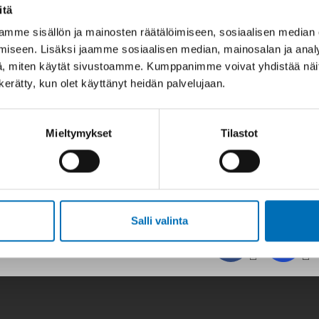
itä
problems
Mikael Dahlberg, Mats Anderberg, Peter Wennberg
mme sisällön ja mainosten räätälöimiseen, sosiaalisen median
iseen. Lisäksi jaamme sosiaalisen median, mainosalan ja analy
Substance use problems among people with mild/borderlin
, miten käytät sivustoamme. Kumppanimme voivat yhdistää näitä t
mainstream multidisciplinary specialist substance trea
n kerätty, kun olet käyttänyt heidän palvelujaan.
Anne Juberg, Monica Røstad, Erik Søndenaa
Mieltymykset
Tilastot
Salli valinta
 meitä sosiaalisessa mediassa: