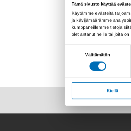
Tämä sivusto käyttää eväste
Käytämme evästeitä tarjoama
ja kävijämäärämme analysoim
kumppaneillemme tietoja siitä
olet antanut heille tai joita o
Suostumuksen
Välttämätön
valinta
Kiellä
Seuraa