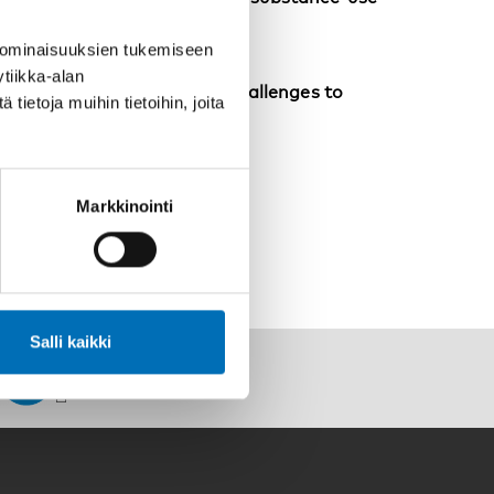
 ominaisuuksien tukemiseen
tiikka-alan
e intellectual disability: Challenges to
ietoja muihin tietoihin, joita
tment in Norway
Markkinointi
Salli kaikki