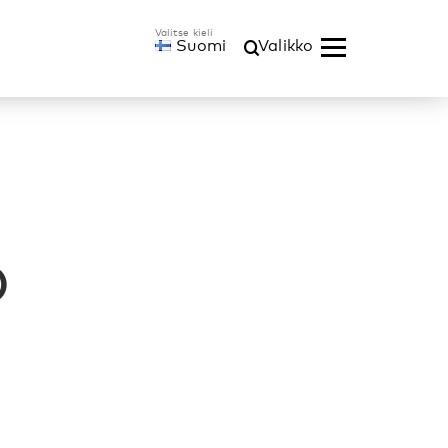
Suomi
Valikko
)