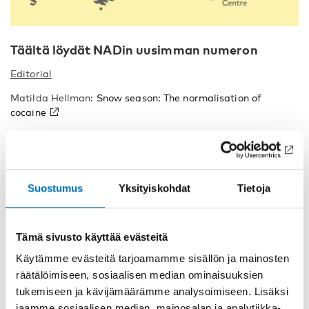
Täältä löydät NADin uusimman numeron
Editorial
Matilda Hellman:
Snow season: The normalisation of
cocaine
Research reports
Ioana Pop & Jannis Dinkelacker:
Unlocking the self: Can
Suostumus
Yksityiskohdat
Tietoja
microdosing psychedelics make one feel more authentic?
Anne M. Koponen, Mika Gissler, Niina-Maria Nissinen, Ilona
Tämä sivusto käyttää evästeitä
Autti-Rämö, Hanna Kahila & Taisto Sarkola:
Cumulative risk
factors for injuries and poisoning requiring hospital care in
Käytämme evästeitä tarjoamamme sisällön ja mainosten
youth with prenatal substance exposure: A longitudinal
räätälöimiseen, sosiaalisen median ominaisuuksien
controlled cohort study
tukemiseen ja kävijämäärämme analysoimiseen. Lisäksi
Arja Ruisniemi, Maritta Itäpuisto & Katja
jaamme sosiaalisen median, mainosalan ja analytiikka-