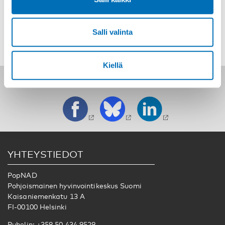
prevention of gambling harms.
Salli valinta
Kiellä
Seuraa meitä sosiaalisessa mediassa:
YHTEYSTIEDOT
PopNAD
Pohjoismainen hyvinvointikeskus Suomi
Kaisaniemenkatu 13 A
FI-00100 Helsinki
Puhelin: +358 50 434 9529