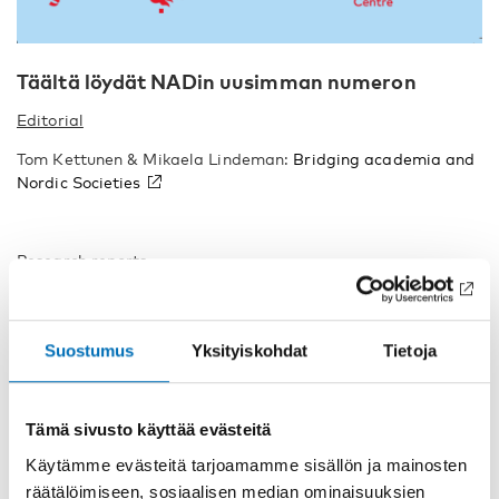
Täältä löydät NADin uusimman numeron
Editorial
Tom Kettunen & Mikaela Lindeman:
Bridging academia and
Nordic Societies
Research reports
Sofia Härd:
A qualitative study of a recovery capital
assessment tool in alcohol and drug treatment facilities:
perspectives from social work professionals
Suostumus
Yksityiskohdat
Tietoja
Ove Heradstveit, Mari Hysing, Tormod Bøe, Sondre Aasen
Aasen Nilsen, Børge Sivertsen, Anne Line Bretteville-Jensen,
Tämä sivusto käyttää evästeitä
Kristin Gärtner Gärtner Askeland:
Prospective associations
between adolescent risky substance use and school dropout
Käytämme evästeitä tarjoamamme sisällön ja mainosten
and the role of externalizing and internalizing problems
räätälöimiseen, sosiaalisen median ominaisuuksien