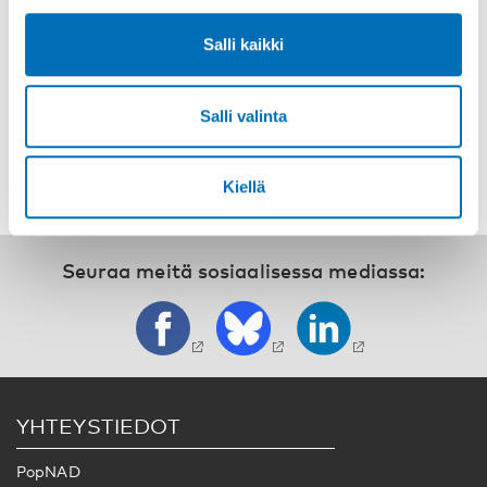
Ellen Amundsen, Anne-Karine Markeng Markeng Melsom,
Bjørn Eriksen, Maja-Lisa Læchen:
Salli kaikki
Why did drug overdose deaths not decrease after 2010?
Norway as a case study.
Salli valinta
Kiellä
Seuraa meitä sosiaalisessa mediassa:
YHTEYSTIEDOT
PopNAD