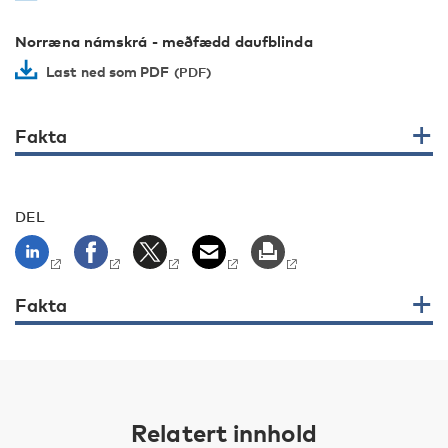
Norræna námskrá - meðfædd daufblinda
Last ned som PDF
Fakta
DEL
Fakta
Relatert innhold