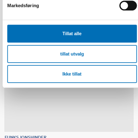
Tactile Working Memory Scale – A Professional
Markedsføring
Manual
Tillat alle
10
11
NOV
2026
tillat utvalg
Ikke tillat
FUNKSJONSHINDER