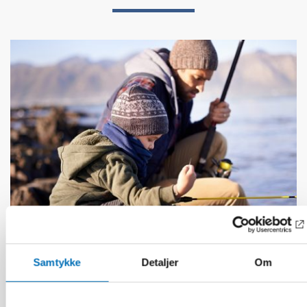
Samtykke
Detaljer
Om
DØVBLINDHET
1 feb 2023
Tactile transition – experiences shared by