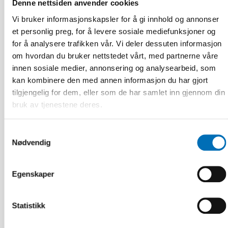
Denne nettsiden anvender cookies
persons with acquired deafblindness
Vi bruker informasjonskapsler for å gi innhold og annonser
et personlig preg, for å levere sosiale mediefunksjoner og
for å analysere trafikken vår. Vi deler dessuten informasjon
om hvordan du bruker nettstedet vårt, med partnerne våre
innen sosiale medier, annonsering og analysearbeid, som
kan kombinere den med annen informasjon du har gjort
tilgjengelig for dem, eller som de har samlet inn gjennom din
bruk av tjenestene deres.
Samtykkevalg
Nødvendig
Egenskaper
Statistikk
DØVBLINDHET
14 jan 2020