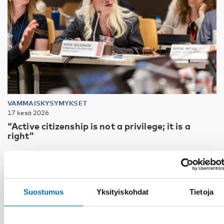
VAMMAISKYSYMYKSET
17 kesä 2026
“Active citizenship is not a privilege; it is a
right”
Suostumus
Yksityiskohdat
Tietoja