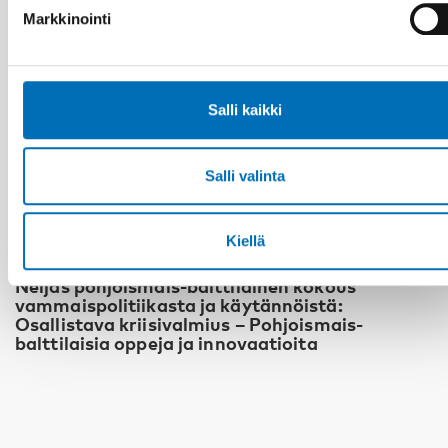
Markkinointi
Salli kaikki
Salli valinta
Kiellä
VAMMAISKYSYMYKSET
Neljäs pohjoismais-balttilainen kokous
vammaispolitiikasta ja käytännöistä:
Osallistava kriisivalmius – Pohjoismais-
balttilaisia oppeja ja innovaatioita