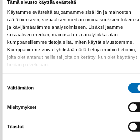
Tämä sivusto käyttää evästeitä
Käytämme evästeitä tarjoamamme sisällön ja mainosten
räätälöimiseen, sosiaalisen median ominaisuuksien tukemis
ja kävijämäärämme analysoimiseen. Lisäksi jaamme
sosiaalisen median, mainosalan ja analytiikka-alan
kumppaneillemme tietoja siitä, miten käytät sivustoamme.
Kumppanimme voivat yhdistää näitä tietoja muihin tietoihin,
joita olet antanut heille tai joita on kerätty, kun olet käyttänyt
heidän palvelujaan.
VAMMAISKYSYMYKSET
9 huhti 2026
Suostumuksen
Nordisk samarbeid om
Välttämätön
valinta
Funksjonshinderspørsmål – Årsrapport 2025
Mieltymykset
10
11
MARRAS
2026
Tilastot