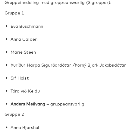
Gruppeinndeling med gruppeansvarlig (3 grupper):
Gruppe 1
Eva Buschmann
Anna Caldén
Marie Steen
Þuríður Harpa Sigurðardóttir /Þórný Björk Jakobsdóttir
Sif Holst
Tóra við Keldu
Anders Meilvang –
gruppeansvarlig
Gruppe 2
Anna Bjørshol