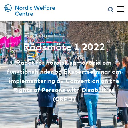
Rådsmöte 1 2022
Rådet for nordisk samarbeid om
funktionshinder og Ekspertseminar om
implementering av Convention on the
Rights of Persons with Disabilities
(CRPD)