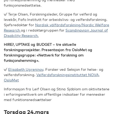
funksjonsnedsettelse.
v/ Terje Olsen, Forskningsleder, Gruppe for velferd og
levekår, Fafo Institutt for arbeidslivs- og velferdsforskning.
Sjefsredaktør for
Nordisk välfärdsforskning/Nordic Welfare
Research
og i redaktørgruppen for
Scandinavian Journal of
Disability Research.
HIRE?, UPTAKE og BUDGET – tre aktuelle
forskningsprosjekter. Presentasjon fra OsloMet og
forskningsgruppe: «Nettverk for forskning om
funksjonshemming».
v/
Elisabeth Ugreninov
. Forsker ved Seksjon for helse- og
velferdsforskning.
Velferdsforskningsinstituttet NOVA,
OsloMet
Informasjon fra Leif Olsen og Stina Sjöblom om aktivitetene
i erfaringsnettverk om offentlige indsatser for mennesker
med funktionsnedsættelser
Torsdag 24.mars