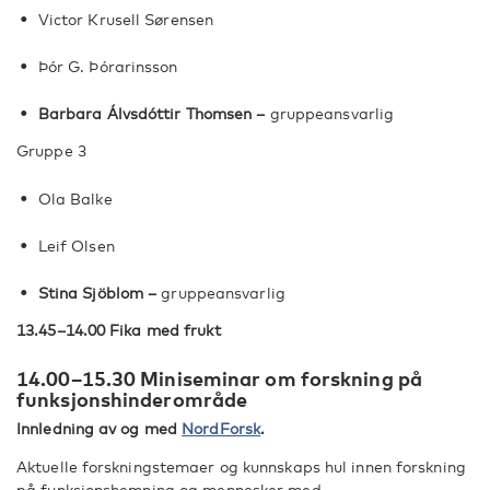
Victor Krusell Sørensen
Þór G. Þórarinsson
Barbara Álvsdóttir Thomsen –
gruppeansvarlig
Gruppe 3
Ola Balke
Leif Olsen
Stina Sjöblom –
gruppeansvarlig
13.45–14.00 Fika med frukt
14.00–15.30 Miniseminar om forskning på
funksjonshinderområde
Innledning av og med
NordForsk
.
Aktuelle forskningstemaer og kunnskaps hul innen forskning
på funksjonshemning og mennesker med