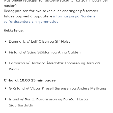
Nasjonene redegjør for aktuelle saker (cirka 10 minutter per
nasjon)
Redegjørelsen for nye saker, eller endringer på temaer
følges opp ved å oppdatere
informasjon på Nordens
velferdssenters sin hjemmeside
:
Rekkefølge:
Danmark, v/ Leif Olsen og Sif Holst
Finland v/ Stina Sjöblom og Anna Caldén
Färöarna v/ Barbara Álvsdóttir Thomsen og Tóra við
Keldu
Cirka kl. 10.00 15 min pause
Grönland v/ Victor Krusell Sørensen og Anders Meilvang
Island v/ Þór G. Þórarinsson og Þuríður Harpa
Sigurðardóttir