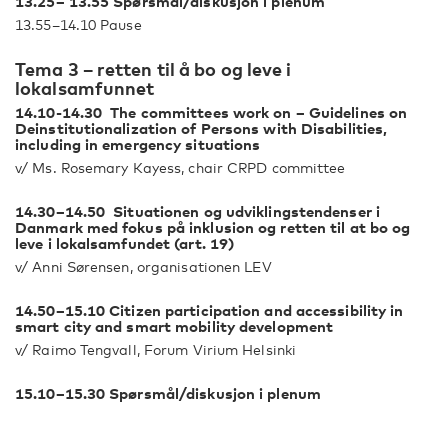
13.25– 13.55 Spørsmål/diskusjon i plenum
13.55–14.10 Pause
Tema 3 – retten til å bo og leve i
lokalsamfunnet
14.10-14.30 The committees work on – Guidelines on
Deinstitutionalization of Persons with Disabilities,
including in emergency situations
v/ Ms. Rosemary Kayess, chair CRPD committee
14.30–14.50 Situationen og udviklingstendenser i
Danmark med fokus på inklusion og retten til at bo og
leve i lokalsamfundet (art. 19)
v/ Anni Sørensen, organisationen LEV
14.50–15.10 Citizen participation and accessibility in
smart city and smart mobility development
v/ Raimo Tengvall, Forum Virium Helsinki
15.10–15.30 Spørsmål/diskusjon i plenum