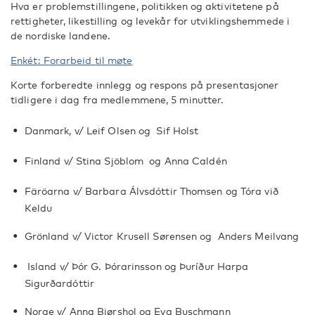
Hva er problemstillingene, politikken og aktivitetene på
rettigheter, likestilling og levekår for utviklingshemmede i
de nordiske landene.
Enkét: Forarbeid til møte
Korte forberedte innlegg og respons på presentasjoner
tidligere i dag fra medlemmene, 5 minutter.
Danmark, v/ Leif Olsen og Sif Holst
Finland v/ Stina Sjöblom og Anna Caldén
Färöarna v/ Barbara Álvsdóttir Thomsen og Tóra við
Keldu
Grönland v/ Victor Krusell Sørensen og Anders Meilvang
Island v/ Þór G. Þórarinsson og Þuríður Harpa
Sigurðardóttir
Norge v/ Anna Bjørshol og Eva Buschmann