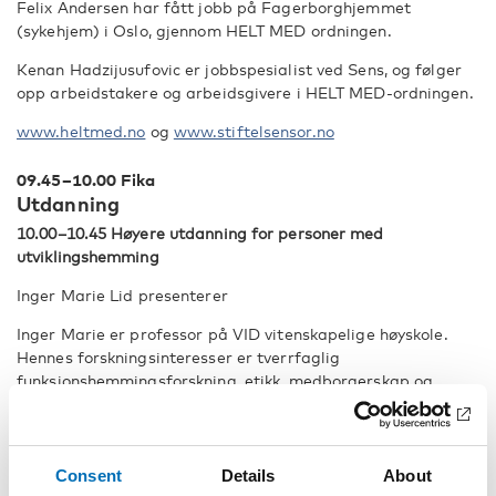
Felix Andersen har fått jobb på Fagerborghjemmet
(sykehjem) i Oslo, gjennom HELT MED ordningen.
Kenan Hadzijusufovic er jobbspesialist ved Sens, og følger
opp arbeidstakere og arbeidsgivere i HELT MED-ordningen.
www.heltmed.no
og
www.stiftelsensor.no
09.45–10.00 Fika
Utdanning
10.00–10.45 Høyere utdanning for personer med
utviklingshemming
Inger Marie Lid presenterer
Inger Marie er professor på VID vitenskapelige høyskole.
Hennes forskningsinteresser er tverrfaglig
funksjonshemmingsforskning, etikk, medborgerskap og
universell utforming. Hun er sjefsredaktør for Scandinavian
Journal of Disability Research
Inger Marie er sentral i etableringen av Høyere utdanning
Consent
Details
About
for personer med utviklingshemming, med mål om å skape