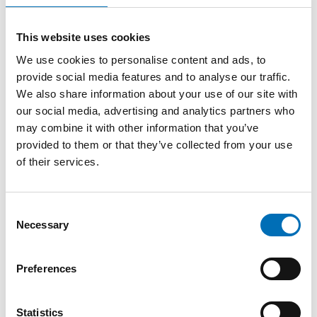
et studieprogram for personer med utviklingshemming.
Artikel: VID med banebrytende pilotprosjekt innen høyere
This website uses cookies
utdanning for personer med utviklingshemming
We use cookies to personalise content and ads, to
Artikel: Skal tilby høyere utdanning til personer med
provide social media features and to analyse our traffic.
utviklings­hemming
We also share information about your use of our site with
our social media, advertising and analytics partners who
10.45–11.15 Relasjonelle og metodiske tilnærminger til
may combine it with other information that you’ve
arbeidsinkludering av mennesker med
utviklingshemning
provided to them or that they’ve collected from your use
Presentert av Grete Wangen
of their services.
Grete har jobbet med arbeidsinkludering siden tidlig på
1990-tallet, både som praktiker, underviser og forsker. Hun
har vært med på å bygge opp den metodiske tilnærmingen
Consent
Supported Employment (SE), både i Norge og
Necessary
Selection
internasjonalt. Grete var prosjektleder for FOU-prosjektet
«Veier mot målet», avsluttet i 2019, om SE og
arbeidsinkludering for personer med utviklingshemming.
Preferences
Artikel: Vi kan få flere personer med utviklingshemming i
jobb
Statistics