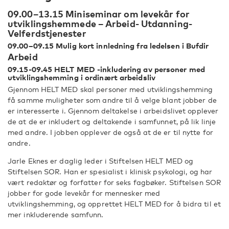
09.00–13.15 Miniseminar om levekår for
utviklingshemmede – Arbeid- Utdanning-
Velferdstjenester
09.00–09.15 Mulig kort innledning fra ledelsen i Bufdir
Arbeid
09.15-09.45 HELT MED -inkludering av personer med
utviklingshemming i ordinært arbeidsliv
Gjennom HELT MED skal personer med utviklingshemming
få samme muligheter som andre til å velge blant jobber de
er interesserte i. Gjennom deltakelse i arbeidslivet opplever
de at de er inkludert og deltakende i samfunnet, på lik linje
med andre. I jobben opplever de også at de er til nytte for
andre.
Jarle Eknes er daglig leder i Stiftelsen HELT MED og
Stiftelsen SOR. Han er spesialist i klinisk psykologi, og har
vært redaktør og forfatter for seks fagbøker. Stiftelsen SOR
jobber for gode levekår for mennesker med
utviklingshemming, og opprettet HELT MED for å bidra til et
mer inkluderende samfunn.