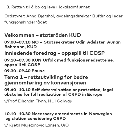
Retten til å bo og leve i lokalsamfunnet
Ordstyrer: Anna Bjørshol, avdelingsdirektør Bufdir og leder
funksjonshinderrådet
Velkommen – statsråden KUD
09.00–09.10 NO – Statssekretær Odin Adelsten Aunan
Bohmann, KUD
Innledende foredrag – oppspill til COSP
09.10–09.30 KUN Urfolk med funksjonsnedsettelse,
oppspill til COSP
09.30–09.40 Pause
Tema 1 – rettsutvikling for bedre
gjennomføring av konvensjonen
09.40–10.10 Self determination or protection, legal
obstcles for full realization of CRPD in Europe
v/Prof Eilionóir Flynn, NUI Galway
10.10–10.30 Necessary amendments in Norwegian
legislation considering CRPD
v/ Kjetil Mujezinovic Larsen, UiO