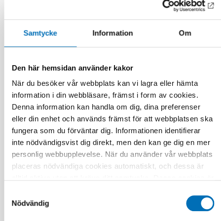
Samtycke
Information
Om
Den här hemsidan använder kakor
När du besöker vår webbplats kan vi lagra eller hämta
information i din webbläsare, främst i form av cookies.
Denna information kan handla om dig, dina preferenser
eller din enhet och används främst för att webbplatsen ska
fungera som du förväntar dig. Informationen identifierar
inte nödvändigsvist dig direkt, men den kan ge dig en mer
FOLKHÄLSA
personlig webbupplevelse. När du använder vår webbplats
21 jan 2021
placeras nödvändiga cookies automatiskt, och dessa är
First call for abstracts: Nordic Alcohol and
alltid aktiva utan att kräva ditt samtycke. Dessa cookies är
Drug Researchers’ Assembly 2021
nödvändiga för att du ska kunna använda webbplatsen och
Samtyckesval
dess funktioner. Vi respekterar din integritet, och du kan
Nödvändig
välja vilka ytterligare cookies (statistiska, preferens,