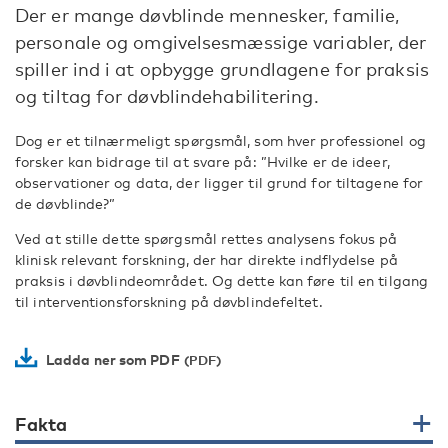
Der er mange døvblinde mennesker, familie,
personale og omgivelsesmæssige variabler, der
spiller ind i at opbygge grundlagene for praksis
og tiltag for døvblindehabilitering.
Dog er et tilnærmeligt spørgsmål, som hver professionel og
forsker kan bidrage til at svare på: ”Hvilke er de ideer,
observationer og data, der ligger til grund for tiltagene for
de døvblinde?”
Ved at stille dette spørgsmål rettes analysens fokus på
klinisk relevant forskning, der har direkte indflydelse på
praksis i døvblindeområdet. Og dette kan føre til en tilgang
til interventionsforskning på døvblindefeltet.
Ladda ner som PDF
Fakta