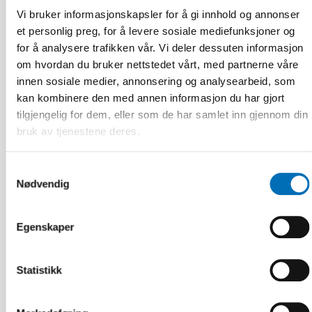
must not be forgotten in crisis preparedness
Vi bruker informasjonskapsler for å gi innhold og annonser
et personlig preg, for å levere sosiale mediefunksjoner og
for å analysere trafikken vår. Vi deler dessuten informasjon
om hvordan du bruker nettstedet vårt, med partnerne våre
innen sosiale medier, annonsering og analysearbeid, som
kan kombinere den med annen informasjon du har gjort
tilgjengelig for dem, eller som de har samlet inn gjennom din
bruk av tjenestene deres.
Samtykkevalg
Nødvendig
Egenskaper
Statistikk
INTEGRERING
10 mai 2017