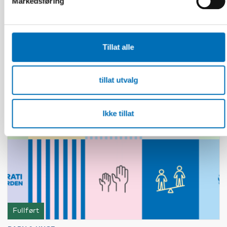
Markedsføring
Hälsning till Nordens politiker och
ensamkommande
Tillat alle
24
JUN
2026
tillat utvalg
Ikke tillat
Fullført