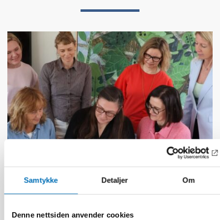
Samtykke
Detaljer
Om
BARN & UNGE
13 jun 2026
Denne nettsiden anvender cookies
Nordic Children’s Ombudspersons: Children