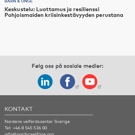
BARN & UNGE
Keskustelu: Luottamus ja resilienssi
Pohjoismaiden kriisinkestävyyden perustana
Følg oss på sosiale medier:
KONTAKT
Nordens velferdssenter Sverige
Tel:
+46 8 545 536 00
info@nordicwelfare.org