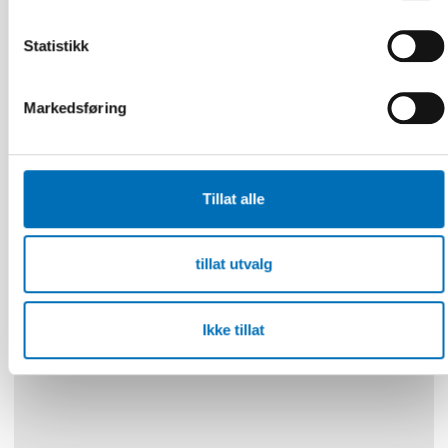
Statistikk
Markedsføring
VELFERDSTEKNOLOGI
Tillat alle
4 aug 2026
Scoping review: Digital solutions in individual
and family services in the Nordics
tillat utvalg
Ikke tillat
30
NOV
1
DES
2026