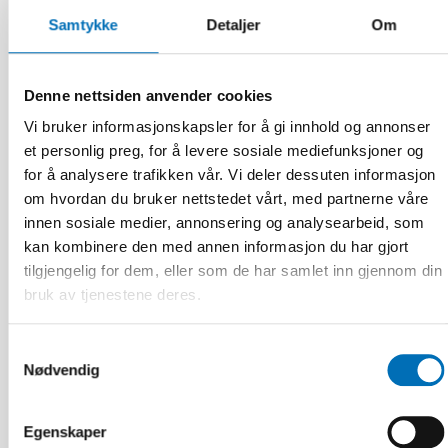
Samtykke
Detaljer
Om
Denne nettsiden anvender cookies
Vi bruker informasjonskapsler for å gi innhold og annonser
et personlig preg, for å levere sosiale mediefunksjoner og
FUNKSJONSHINDER
16 des 2025
for å analysere trafikken vår. Vi deler dessuten informasjon
Uppdrag: Koordinera komplexa
om hvordan du bruker nettstedet vårt, med partnerne våre
välfärdstjänster så ingen faller utanför
innen sosiale medier, annonsering og analysearbeid, som
kan kombinere den med annen informasjon du har gjort
tilgjengelig for dem, eller som de har samlet inn gjennom din
bruk av tjenestene deres.
Samtykkevalg
Nødvendig
Egenskaper