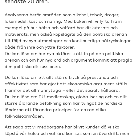
senaste 20 åren.
Analyserna berör områden som alkohol, tobak, droger,
läkemedel, kost och näring. Med boken vill vi lyfta fram
exempel på hur hälsa och välfärd har diskuterats och
motiverats, men också köpslagits på den politiska arenan
till följd av nya utmaningar och kontinuerliga påtryckningar
både från inre och yttre faktorer.
Du kan läsa om hur nya aktörer trätt in på den politiska
arenan och om hur nya ord och argument kommit att prägla
den politiska diskussionen.
Du kan läsa om ett allt större tryck på prestanda och
effektivitet som har gjort att ekonomiska argument ställs
framför det allmännyttiga – eller det socialt hållbara.
Du kan läsa om EU-medlemskap, globalisering och en allt
större åldrande befolkning som har tvingat de nordiska
länderna att förändra principer för en rad olika
folkhälsoområden.
Att säga att vi medborgare har blivit kunder då vi ska
köpslå vår hälsa och välfärd kan ses som en överdrift, men