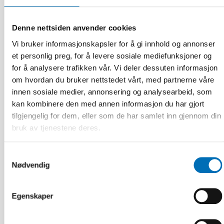
Denne nettsiden anvender cookies
Vi bruker informasjonskapsler for å gi innhold og annonser
FOLKEHELSE
et personlig preg, for å levere sosiale mediefunksjoner og
3 jun 2026
for å analysere trafikken vår. Vi deler dessuten informasjon
Nordiskt projekt om hälsoekonomi – hur kan vi
beräkna vad folkhälsan kostar?
om hvordan du bruker nettstedet vårt, med partnerne våre
innen sosiale medier, annonsering og analysearbeid, som
kan kombinere den med annen informasjon du har gjort
tilgjengelig for dem, eller som de har samlet inn gjennom din
bruk av tjenestene deres.
Samtykkevalg
Nødvendig
Egenskaper