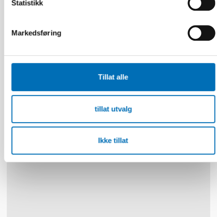
Statistikk
Markedsføring
FOLKEHELSE
22 jun 2026
Tillat alle
NAD – Nordic Studies on Alcohol and Drugs
tillat utvalg
19
NOV
2024
Ikke tillat