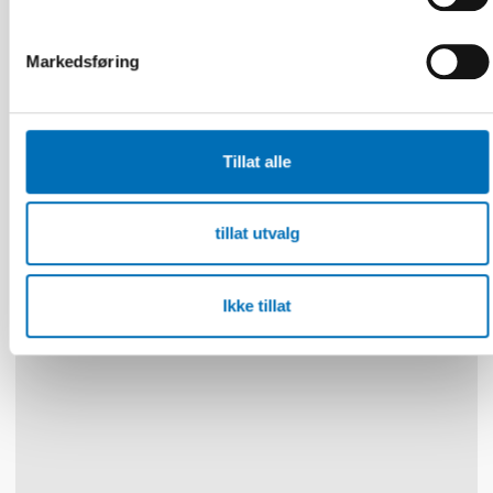
Markedsføring
VELFERDSTEKNOLOGI
4 aug 2026
Scoping review: Digital solutions in individual
and family services in the Nordics
Tillat alle
tillat utvalg
30
NOV
1
DES
2026
Ikke tillat