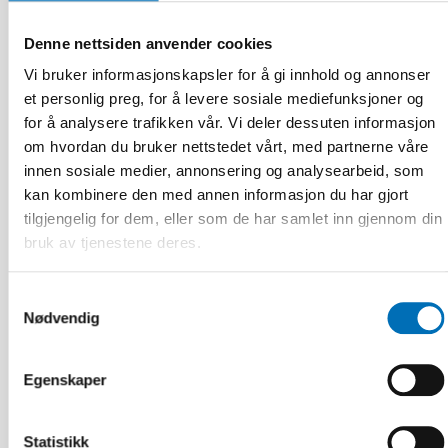
Denne nettsiden anvender cookies
FUNKSJONSHINDER
17 jun 2026
Vi bruker informasjonskapsler for å gi innhold og annonser
“Active citizenship is not a privilege; it is a
et personlig preg, for å levere sosiale mediefunksjoner og
right”
for å analysere trafikken vår. Vi deler dessuten informasjon
om hvordan du bruker nettstedet vårt, med partnerne våre
innen sosiale medier, annonsering og analysearbeid, som
kan kombinere den med annen informasjon du har gjort
tilgjengelig for dem, eller som de har samlet inn gjennom din
bruk av tjenestene deres.
Samtykkevalg
Nødvendig
Egenskaper
Statistikk