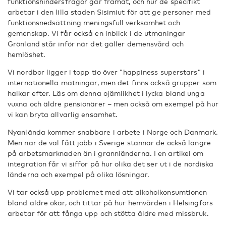
funktionshindersfrågor går framåt, och hur de specifikt
arbetar i den lilla staden Sisimiut för att ge personer med
funktionsnedsättning meningsfull verksamhet och
gemenskap. Vi får också en inblick i de utmaningar
Grönland står inför när det gäller demensvård och
hemlöshet.
Vi nordbor ligger i topp tio över ”happiness superstars” i
internationella mätningar, men det finns också grupper som
halkar efter. Läs om denna ojämlikhet i lycka bland unga
vuxna och äldre pensionärer – men också om exempel på hur
vi kan bryta allvarlig ensamhet.
Nyanlända kommer snabbare i arbete i Norge och Danmark.
Men när de väl fått jobb i Sverige stannar de också längre
på arbetsmarknaden än i grannländerna. I en artikel om
integration får vi siffor på hur olika det ser ut i de nordiska
länderna och exempel på olika lösningar.
Vi tar också upp problemet med att alkoholkonsumtionen
bland äldre ökar, och tittar på hur hemvården i Helsingfors
arbetar för att fånga upp och stötta äldre med missbruk.