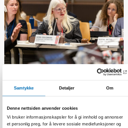
FUNKSJONSHINDER
17 jun 2026
“Active citizenship is not a privilege; it is a
Samtykke
Detaljer
Om
right”
Denne nettsiden anvender cookies
Vi bruker informasjonskapsler for å gi innhold og annonser
et personlig preg, for å levere sosiale mediefunksjoner og