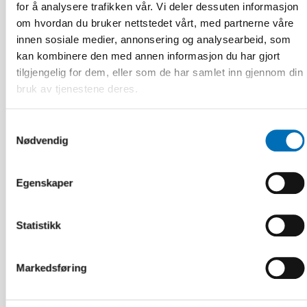
for å analysere trafikken vår. Vi deler dessuten informasjon
om hvordan du bruker nettstedet vårt, med partnerne våre
innen sosiale medier, annonsering og analysearbeid, som
kan kombinere den med annen informasjon du har gjort
tilgjengelig for dem, eller som de har samlet inn gjennom din
bruk av tjenestene deres.
Samtykkevalg
Nødvendig
Egenskaper
FUNKSJONSHINDER
9 apr 2026
Nordisk samarbeid om
Statistikk
Funksjonshinderspørsmål – Årsrapport 2025
Markedsføring
10
11
NOV
2026