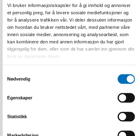
Vi bruker informasjonskapsler for å gi innhold og annonser
et personlig preg, for å levere sosiale mediefunksjoner og
for å analysere trafikken vår. Vi deler dessuten informasjon
om hvordan du bruker nettstedet vårt, med partnerne våre
innen sosiale medier, annonsering og analysearbeid, som
kan kombinere den med annen informasjon du har gjort
tilgjengelig for dem, eller som de har samlet inn gjennom din
bruk av tjenestene deres.
Samtykkevalg
Nødvendig
Egenskaper
DØVBLINDHET
Statistikk
14 jan 2020
Tactile Working Memory Scale – A Professional
Manual
Markedsføring