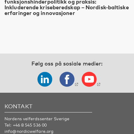
funksjonshinderpolitikk og praksis:
Inkluderende kriseberedskap – Nordisk-baltiske
erfaringer og innovasjoner
Følg oss på sosiale medier:
KONTAKT
Nordens velferdssenter Sverige
Tel:
+46 8 545 536 00
info@nordicwelfare.org