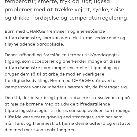
temperatur, smerte, tryk og lugt; ligeså
problemer med at trække vejret, synke, spise
og drikke, fordøjelse og temperaturregulering.
Børn med CHARGE fremviser nogle enestående
adfærdsmønstre, som kan være ekstreme, vedvarende og
tilsyneladende paradoksale.
Denne afhandling foreslår en terapeutisk/pædagogisk
tilgang, som accepterer og anerkender mange af disse
adfærdsmønstre som kompetencer eller tilpasning, og
bruger dem så til at arbejde mod en yderligere
færdighedsudvikling. Børn med CHARGE står overfor
kæmpestore vanskeligheder i næsten alt, de foretager sig.
Den tid, der bliver brugt på at reducere stressniveau, og på
at hjælpe børnene med at udvikle tilfredsstillende
tilpasningsstrategier til deres sanseoplevelser, kan i mange
tilfælde være mere gavnlig end strategier, som har som
mål, først og fremmest, at fjerne denne adfærd og erstatte
den med mere «normal» fungeren.