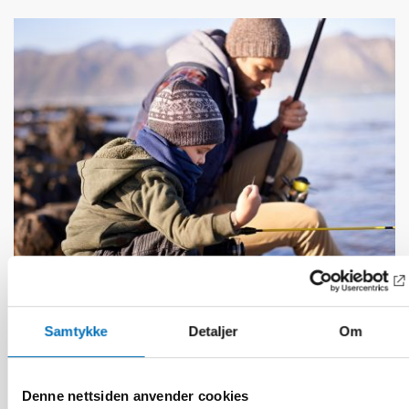
DØVBLINDHET
Samtykke
Detaljer
Om
1 feb 2023
Tactile transition – experiences shared by
persons with acquired deafblindness
Denne nettsiden anvender cookies