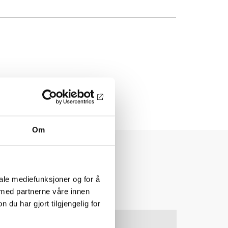
Om
iale mediefunksjoner og for å
 med partnerne våre innen
u har gjort tilgjengelig for
10
11
NOV
2026