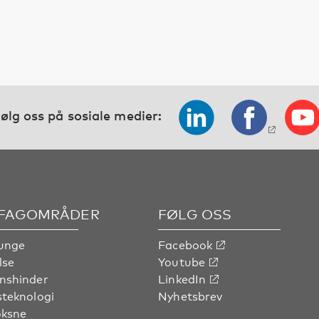
ølg oss på sosiale medier:
 FAGOMRÅDER
FØLG OSS
unge
Facebook
lse
Youtube
nshinder
LinkedIn
steknologi
Nyhetsbrev
oksne