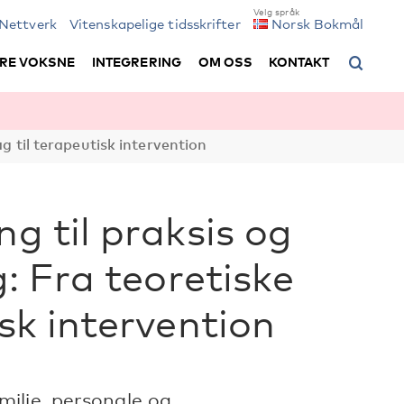
Nettverk
Vitenskapelige tidsskrifter
Norsk Bokmål
RE VOKSNE
INTEGRERING
OM OSS
KONTAKT
ag til terapeutisk intervention
ng til praksis og
g: Fra teoretiske
isk intervention
ilie, personale og