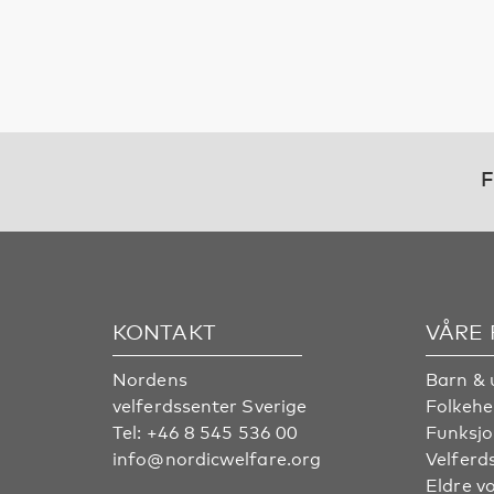
F
KONTAKT
VÅRE
Nordens
Barn & 
velferdssenter Sverige
Folkehe
Tel:
+46 8 545 536 00
Funksjo
info@nordicwelfare.org
Velferd
Eldre v