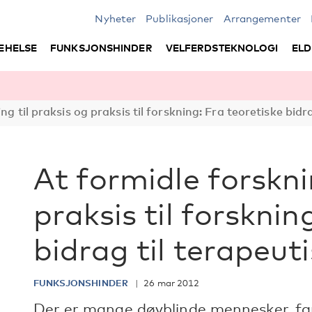
Nyheter
Publikasjoner
Arrangementer
EHELSE
FUNKSJONSHINDER
VELFERDSTEKNOLOGI
ELD
ng til praksis og praksis til forskning: Fra teoretiske bidr
At formidle forskni
praksis til forsknin
bidrag til terapeut
FUNKSJONSHINDER
26 mar 2012
Der er mange døvblinde mennesker, fam