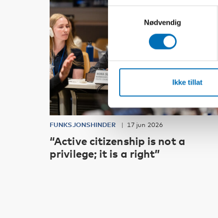
Samtykkevalg
Nødvendig
Ikke tillat
FUNKSJONSHINDER
17 jun 2026
“Active citizenship is not a
privilege; it is a right”