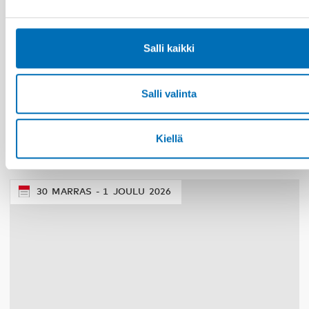
Salli kaikki
HYVINVOINTITEKNOLOGIA
1 marras 2024
Salli valinta
Distance spanning solutions in health care and
care: Climate impacts and sustainability
synergies
Kiellä
30
MARRAS
1
JOULU
2026