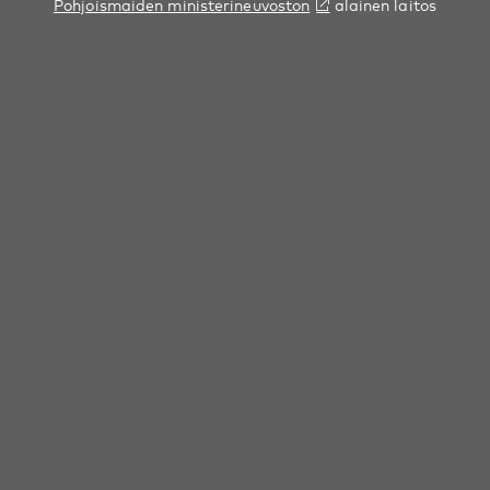
Pohjoismaiden ministerineuvoston
alainen laitos