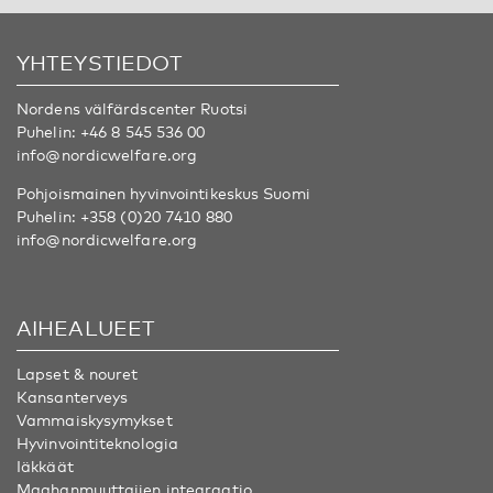
YHTEYSTIEDOT
Nordens välfärdscenter Ruotsi
Puhelin:
+46 8 545 536 00
info@nordicwelfare.org
Pohjoismainen hyvinvointikeskus Suomi
Puhelin:
+358 (0)20 7410 880
info@nordicwelfare.org
AIHEALUEET
Lapset & nouret
Kansanterveys
Vammaiskysymykset
Hyvinvointiteknologia
Iäkkäät
Maahanmuuttajien integraatio