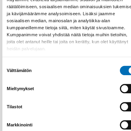
räätälöimiseen, sosiaalisen median ominaisuuksien tukemis
ja kävijämäärämme analysoimiseen. Lisäksi jaamme
sosiaalisen median, mainosalan ja analytiikka-alan
HYVINVOINTITEKNOLOGIA
13 marras 2024
kumppaneillemme tietoja siitä, miten käytät sivustoamme.
Measuring climate impacts of distance
Kumppanimme voivat yhdistää näitä tietoja muihin tietoihin,
spanning care
joita olet antanut heille tai joita on kerätty, kun olet käyttänyt
heidän palvelujaan.
Suostumuksen
Välttämätön
valinta
Mieltymykset
Tilastot
Markkinointi