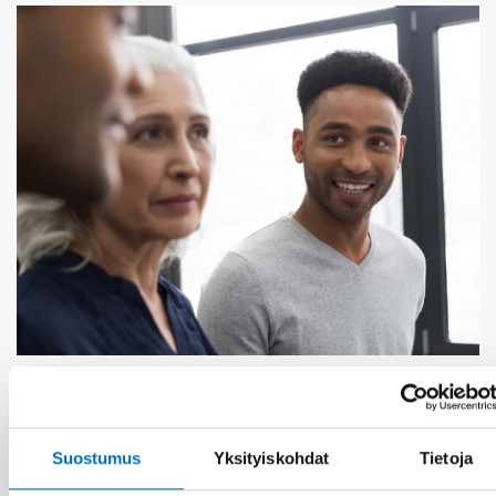
KANSANTERVEYS
21 tammi 2021
First call for abstracts: Nordic Alcohol and
Drug Researchers’ Assembly 2021
Suostumus
Yksityiskohdat
Tietoja