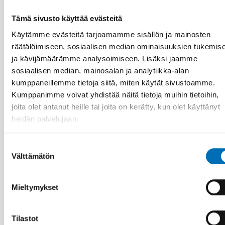
Tämä sivusto käyttää evästeitä
Käytämme evästeitä tarjoamamme sisällön ja mainosten
räätälöimiseen, sosiaalisen median ominaisuuksien tukemis
ja kävijämäärämme analysoimiseen. Lisäksi jaamme
sosiaalisen median, mainosalan ja analytiikka-alan
kumppaneillemme tietoja siitä, miten käytät sivustoamme.
Kumppanimme voivat yhdistää näitä tietoja muihin tietoihin,
joita olet antanut heille tai joita on kerätty, kun olet käyttänyt
heidän palvelujaan.
Suostumuksen
Välttämätön
valinta
22 kesä 2026
Mieltymykset
NAD – Nordic Studies on Alcohol and Drugs
Tilastot