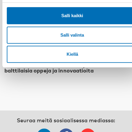
Salli kaikki
Salli valinta
VAMMAISKYSYMYKSET
Neljäs pohjoismais-balttilainen kokous
Kiellä
vammaispolitiikasta ja käytännöistä:
Osallistava kriisivalmius – Pohjoismais-
balttilaisia oppeja ja innovaatioita
Seuraa meitä sosiaalisessa mediassa: