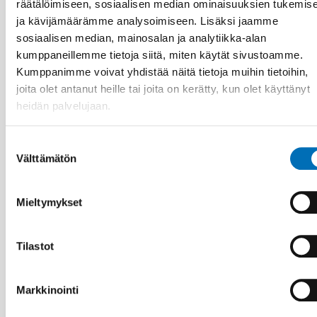
räätälöimiseen, sosiaalisen median ominaisuuksien tukemis
ja kävijämäärämme analysoimiseen. Lisäksi jaamme
sosiaalisen median, mainosalan ja analytiikka-alan
kumppaneillemme tietoja siitä, miten käytät sivustoamme.
Kumppanimme voivat yhdistää näitä tietoja muihin tietoihin,
joita olet antanut heille tai joita on kerätty, kun olet käyttänyt
VAMMAISKYSYMYKSET
2 touko 2025
heidän palvelujaan.
Nordisk samarbeid om
funksjonshinderspørsmål – Årsrapport 2024
Suostumuksen
Välttämätön
valinta
10
11
MARRAS
2026
Mieltymykset
Tilastot
Markkinointi