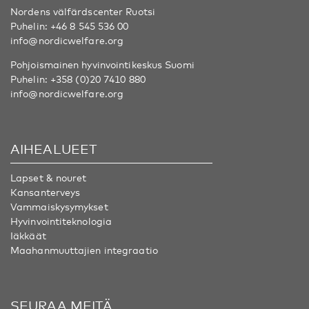
Nordens välfärdscenter Ruotsi
Puhelin:
+46 8 545 536 00
info@nordicwelfare.org
Pohjoismainen hyvinvointikeskus Suomi
Puhelin:
+358 (0)20 7410 880
info@nordicwelfare.org
AIHEALUEET
Lapset & nouret
Kansanterveys
Vammaiskysymykset
Hyvinvointiteknologia
Iäkkäät
Maahanmuuttajien integraatio
SEURAA MEITÄ