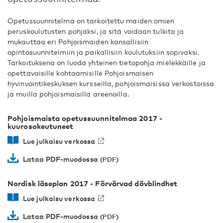
Opetussuunnitelma on tarkoitettu maiden omien
peruskoulutusten pohjaksi, ja sitä voidaan tulkita ja
mukauttaa eri Pohjoismaiden kansallisiin
opintosuunnitelmiin ja paikallisiin koulutuksiin sopivaksi.
Tarkoituksena on luoda yhteinen tietopohja mielekkäille ja
opettavaisille kohtaamisille Pohjoismaisen
hyvinvointikeskuksen kursseilla, pohjoismaisissa verkostoissa
ja muilla pohjoismaisilla areenoilla.
Pohjoismaista opetussuunnitelmaa 2017 -
kuurosokeutuneet
Lue julkaisu verkossa
Lataa PDF-muodossa
Nordisk läseplan 2017 - Förvärvad dövblindhet
Lue julkaisu verkossa
Lataa PDF-muodossa