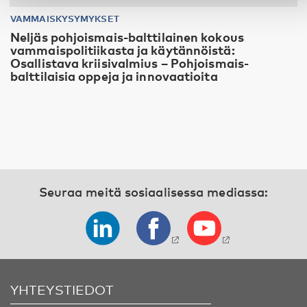
VAMMAISKYSYMYKSET
Neljäs pohjoismais-balttilainen kokous
vammaispolitiikasta ja käytännöistä:
Osallistava kriisivalmius – Pohjoismais-
balttilaisia oppeja ja innovaatioita
Seuraa meitä sosiaalisessa mediassa:
YHTEYSTIEDOT