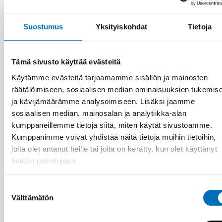
Tactile transition – experiences shared by
persons with acquired deafblindness
Suostumus
Yksityiskohdat
Tietoja
Tämä sivusto käyttää evästeitä
Käytämme evästeitä tarjoamamme sisällön ja mainosten
räätälöimiseen, sosiaalisen median ominaisuuksien tukemis
ja kävijämäärämme analysoimiseen. Lisäksi jaamme
sosiaalisen median, mainosalan ja analytiikka-alan
kumppaneillemme tietoja siitä, miten käytät sivustoamme.
Kumppanimme voivat yhdistää näitä tietoja muihin tietoihin,
joita olet antanut heille tai joita on kerätty, kun olet käyttänyt
heidän palvelujaan.
Suostumuksen
Välttämätön
valinta