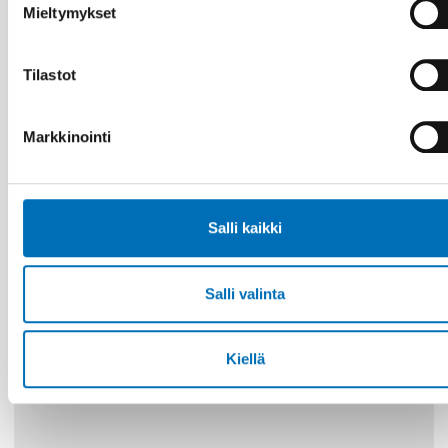
KUUROSOKEUS
Mieltymykset
14 tammi 2020
Tactile Working Memory Scale – A Professional
Manual
Tilastot
Markkinointi
10
11
MARRAS
2026
Salli kaikki
Salli valinta
Kiellä