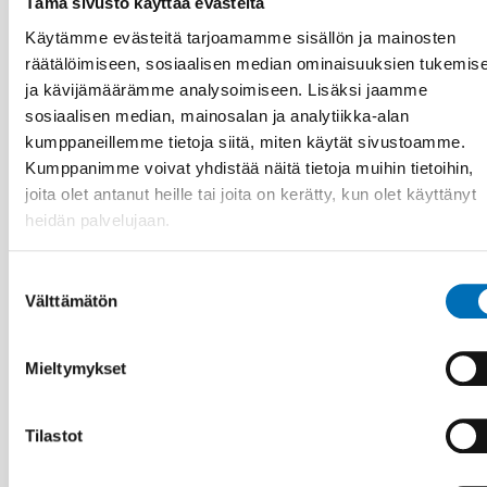
Tämä sivusto käyttää evästeitä
Käytämme evästeitä tarjoamamme sisällön ja mainosten
räätälöimiseen, sosiaalisen median ominaisuuksien tukemis
ja kävijämäärämme analysoimiseen. Lisäksi jaamme
sosiaalisen median, mainosalan ja analytiikka-alan
kumppaneillemme tietoja siitä, miten käytät sivustoamme.
Kumppanimme voivat yhdistää näitä tietoja muihin tietoihin,
joita olet antanut heille tai joita on kerätty, kun olet käyttänyt
heidän palvelujaan.
VAMMAISKYSYMYKSET
9 huhti 2026
Suostumuksen
Nordisk samarbeid om
Välttämätön
valinta
Funksjonshinderspørsmål – Årsrapport 2025
Mieltymykset
10
11
MARRAS
2026
Tilastot