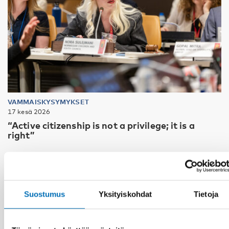
VAMMAISKYSYMYKSET
17 kesä 2026
“Active citizenship is not a privilege; it is a
right”
Suostumus
Yksityiskohdat
Tietoja