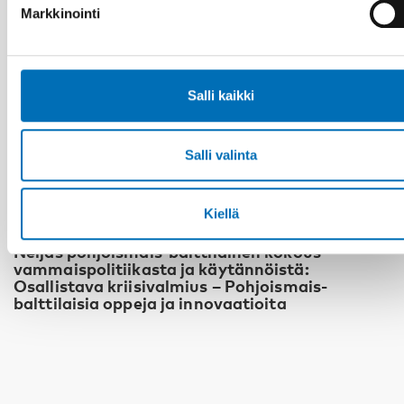
Markkinointi
Salli kaikki
Salli valinta
Kiellä
VAMMAISKYSYMYKSET
Neljäs pohjoismais-balttilainen kokous
vammaispolitiikasta ja käytännöistä:
Osallistava kriisivalmius – Pohjoismais-
balttilaisia oppeja ja innovaatioita