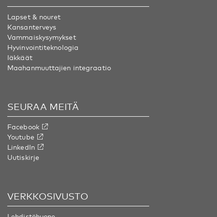
Lapset & nouret
Kansanterveys
Vammaiskysymykset
Hyvinvointiteknologia
Iäkkäät
Maahanmuuttajien integraatio
SEURAA MEITÄ
Facebook
Youtube
LinkedIn
Uutiskirje
VERKKOSIVUSTO
Lehdistöhuone