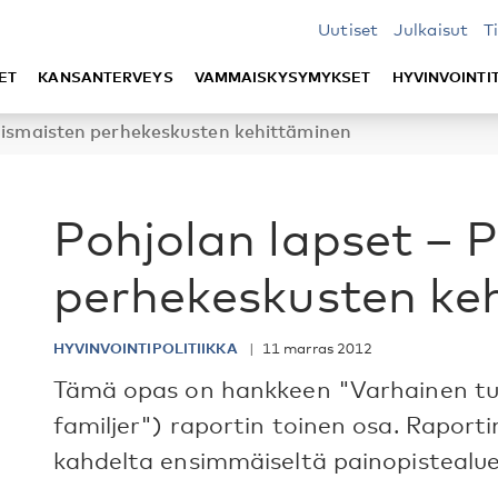
Uutiset
Julkaisut
T
ET
KANSANTERVEYS
VAMMAISKYSYMYKSET
HYVINVOINTI
oismaisten perhekeskusten kehittäminen
Pohjolan lapset – 
perhekeskusten ke
HYVINVOINTIPOLITIIKKA
11 marras 2012
Tämä opas on hankkeen "Varhainen tuki 
familjer") raportin toinen osa. Raporti
kahdelta ensimmäiseltä painopistealue