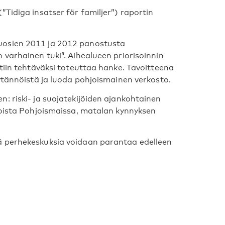
Tidiga insatser för familjer”) raportin
uosien 2011 ja 2012 panostusta
 varhainen tuki”. Aihealueen priorisoinnin
ttiin tehtäväksi toteuttaa hanke. Tavoitteena
äytännöistä ja luoda pohjoismainen verkosto.
: riski- ja suojatekijöiden ajankohtainen
ioista Pohjoismaissa, matalan kynnyksen
ä perhekeskuksia voidaan parantaa edelleen