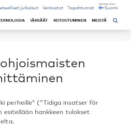
ieteelliset julkaisut
Verkostot
Tapahtumat
Suomi
TEKNOLOGIA
IÄKKÄÄT
KOTOUTUMINEN
MEISTÄ
Pohjoismaisten
hittäminen
perheille" ("Tidiga insatser för
n esitellään hankkeen tulokset
elta.