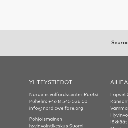
Seuraa
YHTEYSTIEDOT
AIHE
Nordens välfärdscenter Ruotsi
Lapset 
Puhelin:
+46 8 545 536 00
Kansan
info@nordicwelfare.org
Vammai
Hyvinvo
Pohjoismainen
Iäkkäät
hyvinvointikeskus Suomi