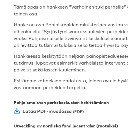
Tämä opas on hankkeen ”Varhainen tuki perheille” (”
toinen osa.
Hanke on osa Pohjoismaiden ministerineuvoston v
aihealueella ”Syrjäytymisvaarassaolevien perheiden
vuoksi Pohjoismaiselle hyvinvointikeskukselle anne
on levittää tutkimustuloksia sekä tietoa hyvistä k
Hankkeessa keskitytään neljään painopistealueeseen
tutkimus, lupaavat esimerkit varhaisista intervent
palvelut sekä lasten kuuleminen.
Esitämme kahdeksan ehdotusta, joiden avulla hyvi
vastaamaan perheiden tarpeita.
Pohjoismaisten perhekeskusten kehittäminen
Lataa PDF-muodossa
Utveckling av nordiska familjecentraler (ruotsiksi)