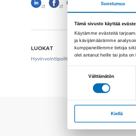
Suostumus
Tämä sivusto käyttää eväste
Käytämme evästeitä tarjoama
ja kävijämäärämme analysoim
kumppaneillemme tietoja siitä
LUOKAT
olet antanut heille tai joita o
Hyvinvointipolitiikka
Suostumuksen
Välttämätön
valinta
Kiellä