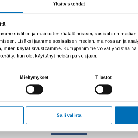
Yksityiskohdat
itä
mme sisällön ja mainosten räätälöimiseen, sosiaalisen median
iseen. Lisäksi jaamme sosiaalisen median, mainosalan ja analy
, miten käytät sivustoamme. Kumppanimme voivat yhdistää näitä t
n kerätty, kun olet käyttänyt heidän palvelujaan.
Mieltymykset
Tilastot
Salli valinta
Asiaan liittyvää sisältöä