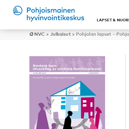
LAPSET & NUOR
NVC
>
Julkaisut
>
Pohjolan lapset – Pohj