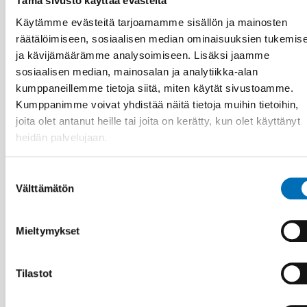
Tämä sivusto käyttää evästeitä
Käytämme evästeitä tarjoamamme sisällön ja mainosten
räätälöimiseen, sosiaalisen median ominaisuuksien tukemis
ja kävijämäärämme analysoimiseen. Lisäksi jaamme
sosiaalisen median, mainosalan ja analytiikka-alan
kumppaneillemme tietoja siitä, miten käytät sivustoamme.
Kumppanimme voivat yhdistää näitä tietoja muihin tietoihin,
joita olet antanut heille tai joita on kerätty, kun olet käyttänyt
heidän palvelujaan.
HYVINVOINTITEKNOLOGIA
Suostumuksen
1 marras 2024
Välttämätön
valinta
Distance spanning solutions in health care and
care: Climate impacts and sustainability
synergies
Mieltymykset
Tilastot
30
MARRAS
1
JOULU
2026