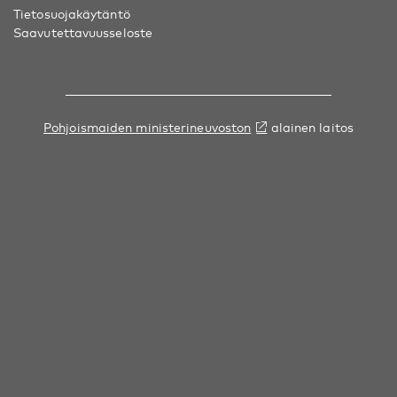
Tietosuojakäytäntö
Saavutettavuusseloste
Pohjoismaiden ministerineuvoston
alainen laitos