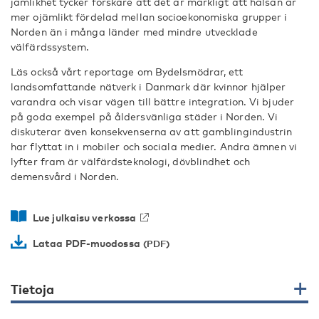
jämlikhet tycker forskare att det är märkligt att hälsan är
mer ojämlikt fördelad mellan socioekonomiska grupper i
Norden än i många länder med mindre utvecklade
välfärdssystem.
Läs också vårt reportage om Bydelsmödrar, ett
landsomfattande nätverk i Danmark där kvinnor hjälper
varandra och visar vägen till bättre integration. Vi bjuder
på goda exempel på åldersvänliga städer i Norden. Vi
diskuterar även konsekvenserna av att gamblingindustrin
har flyttat in i mobiler och sociala medier. Andra ämnen vi
lyfter fram är välfärdsteknologi, dövblindhet och
demensvård i Norden.
Lue julkaisu verkossa
Lataa PDF-muodossa
Tietoja