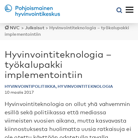
NVC
>
Julkaisut
>
Hyvinvointiteknologia – työkalupakki
implementointiin
Hyvinvointiteknologia –
työkalupakki
implementointiin
HYVINVOINTIPOLITIIKKA, HYVINVOINTITEKNOLOGIA
10 maalis 2017
Hyvinvointiteknologia on ollut yhä vahvemmin
esillä sekä politiikassa että mediassa
viimeisten vuosien aikana, mutta kasvavasta
kiinnostuksesta huolimatta uusia ratkaisuja ei
ole otettu käyttöön odotetulla tavalla.