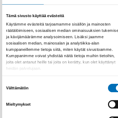
Tämä sivusto käyttää evästeitä
Käytämme evästeitä tarjoamamme sisällön ja mainosten
räätälöimiseen, sosiaalisen median ominaisuuksien tukemis
ja kävijämäärämme analysoimiseen. Lisäksi jaamme
sosiaalisen median, mainosalan ja analytiikka-alan
kumppaneillemme tietoja siitä, miten käytät sivustoamme.
Kumppanimme voivat yhdistää näitä tietoja muihin tietoihin,
joita olet antanut heille tai joita on kerätty, kun olet käyttänyt
heidän palvelujaan.
VAMMAISKYSYMYKSET
16 joulu 2025
Uppdrag: Koordinera komplexa
Suostumuksen
välfärdstjänster så ingen faller utanför
Välttämätön
valinta
Mieltymykset