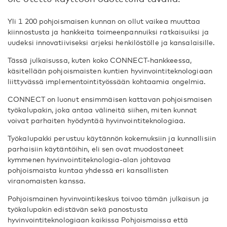
Yli 1 200 pohjoismaisen kunnan on ollut vaikea muuttaa
kiinnostusta ja hankkeita toimeenpannuiksi ratkaisuiksi ja
uudeksi innovatiiviseksi arjeksi henkilöstölle ja kansalaisille.
Tässä julkaisussa, kuten koko CONNECT-hankkeessa,
käsitellään pohjoismaisten kuntien hyvinvointiteknologiaan
liittyvässä implementointityössään kohtaamia ongelmia.
CONNECT on luonut ensimmäisen kattavan pohjoismaisen
työkalupakin, joka antaa välineitä siihen, miten kunnat
voivat parhaiten hyödyntää hyvinvointiteknologiaa.
Työkalupakki perustuu käytännön kokemuksiin ja kunnallisiin
parhaisiin käytäntöihin, eli sen ovat muodostaneet
kymmenen hyvinvointiteknologia-alan johtavaa
pohjoismaista kuntaa yhdessä eri kansallisten
viranomaisten kanssa.
Pohjoismainen hyvinvointikeskus toivoo tämän julkaisun ja
työkalupakin edistävän sekä panostusta
hyvinvointiteknologiaan kaikissa Pohjoismaissa että