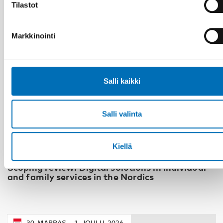
Tilastot
Markkinointi
Salli kaikki
Salli valinta
HYVINVOINTITEKNOLOGIA
Kiellä
4 elo 2026
Scoping review: Digital solutions in individual
and family services in the Nordics
30
MARRAS
1
JOULU
2026