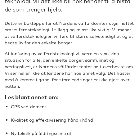
teknologi, vil det ikke bli nok hender til å bistå
de som trenger hjelp.
Dette er bakteppe for at Nordens välfärdcenter utgir heftet
om velferdsteknologi. I tillegg og minst like viktig: Vi mener
at velferdsteknologien vil føre til større selvstendighet og et
bedre liv for den enkelte borger.
At innføring av velferdsteknologi vil være en vinn-vinn
situasjon for alle, den enkelte borger, samfunnet og
næringslivet, er Nordens välfärdescenter helt overbevist om.
Vi ser heller ikke at landene har noe annet valg. Det haster
med å komme i gang, for store endringer er ikke gjort over
natten.
Les blant annet om:
GPS ved demens
Kvalitet og effektivisering hånd i hånd
Ny teknik på åldringscentral