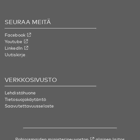
SEURAA MEITÄ
Facebook
Youtube
LinkedIn
Uutiskirje
VERKKOSIVUSTO
Lehdistöhuone
Tietosuojakäytäntö
Saavutettavuusseloste
Pohjoismaiden ministerineuvoston
alainen laitos