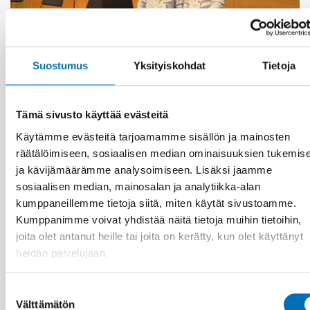
VAMMAISKYSYMYKSET
Suostumus
Yksityiskohdat
Tietoja
16 joulu 2025
Uppdrag: Koordinera komplexa
välfärdstjänster så ingen faller utanför
Tämä sivusto käyttää evästeitä
Käytämme evästeitä tarjoamamme sisällön ja mainosten
räätälöimiseen, sosiaalisen median ominaisuuksien tukemis
ja kävijämäärämme analysoimiseen. Lisäksi jaamme
sosiaalisen median, mainosalan ja analytiikka-alan
kumppaneillemme tietoja siitä, miten käytät sivustoamme.
Kumppanimme voivat yhdistää näitä tietoja muihin tietoihin,
joita olet antanut heille tai joita on kerätty, kun olet käyttänyt
heidän palvelujaan.
Suostumuksen
Välttämätön
valinta