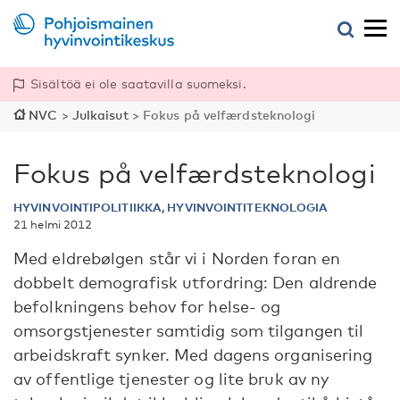
Sisältöä ei ole saatavilla suomeksi.
NVC
>
Julkaisut
>
Fokus på velfærdsteknologi
Fokus på velfærdsteknologi
HYVINVOINTIPOLITIIKKA, HYVINVOINTITEKNOLOGIA
21 helmi 2012
Med eldrebølgen står vi i Norden foran en
dobbelt demografisk utfordring: Den aldrende
befolkningens behov for helse- og
omsorgstjenester samtidig som tilgangen til
arbeidskraft synker. Med dagens organisering
av offentlige tjenester og lite bruk av ny