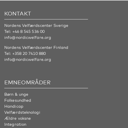
KONTAKT
Nordens Velfærdscenter Sverige
Tel:
+46 8 545 536 00
info@nordicwelfare.org
Nordens Velfærdscenter Finland
Tel:
+358 20 7410 880
info@nordicwelfare.org
EMNEOMRÅDER
Børn & unge
Folkesundhed
Handicap
Velfærdsteknologi
Ældre voksne
Integration