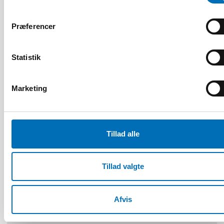
Præferencer
HANDICAP
9 apr 2026
Statistik
Nordisk samarbeid om
Funksjonshinderspørsmål – Årsrapport 2025
Marketing
10
11
NOV
2026
Tillad alle
Tillad valgte
Afvis