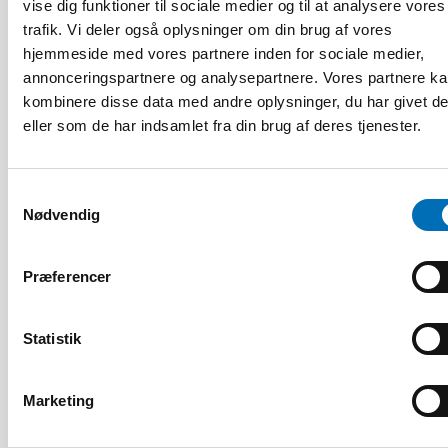
vise dig funktioner til sociale medier og til at analysere vores
trafik. Vi deler også oplysninger om din brug af vores
hjemmeside med vores partnere inden for sociale medier,
annonceringspartnere og analysepartnere. Vores partnere k
kombinere disse data med andre oplysninger, du har givet d
DØVBLINDHED
eller som de har indsamlet fra din brug af deres tjenester.
14 jan 2020
Tactile Working Memory Scale – A Professional
Manual
Samtykkevalg
Nødvendig
10
11
NOV
2026
Præferencer
Statistik
Marketing