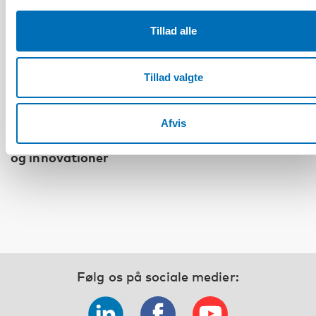
Tillad alle
Tillad valgte
HANDICAP
Det fjerde nordisk-baltiske møde om
Afvis
handicappolitik og praksis: Inkluderende
kriseberedskab – Nordisk-baltiske erfaringer
og innovationer
Følg os på sociale medier: