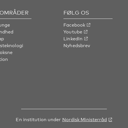
OMRÅDER
FØLG OS
unge
Facebook
undhed
Youtube
ap
LinkedIn
steknologi
Nyhedsbrev
voksne
tion
En institution under
Nordisk Ministerråd