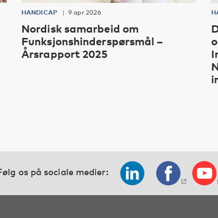
HANDICAP
9 apr 2026
H
Nordisk samarbeid om
D
Funksjonshinderspørsmål –
o
Årsrapport 2025
I
N
i
Følg os på sociale medier: