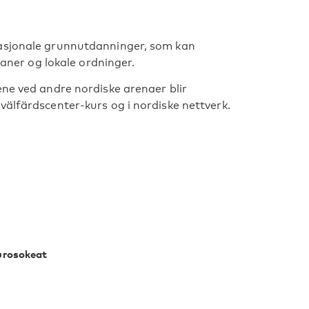
nasjonale grunnutdanninger, som kan
laner og lokale ordninger.
ene ved andre nordiske arenaer blir
välfärdscenter-kurs og i nordiske nettverk.
urosokeat