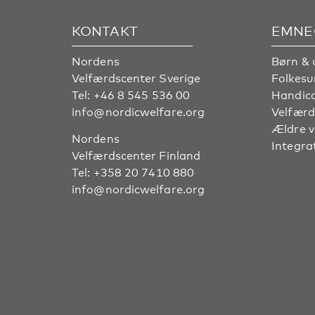
KONTAKT
EMNE
Nordens
Børn & 
Velfærdscenter Sverige
Folkes
Tel:
+46 8 545 536 00
Handic
info@nordicwelfare.org
Velfærd
Ældre 
Nordens
Integra
Velfærdscenter Finland
Tel:
+358 20 7410 880
info@nordicwelfare.org