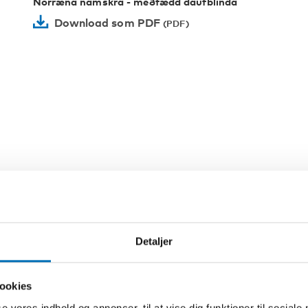
Norræna námskrá - meðfædd daufblinda
Download som PDF
Detaljer
ookies
se vores indhold og annoncer, til at vise dig funktioner til sociale