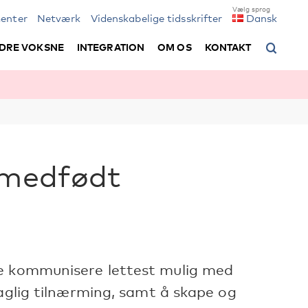
enter
Netværk
Videnskabelige tidsskrifter
Dansk
DRE VOKSNE
INTEGRATION
OM OS
KONTAKT
 medfødt
ne kommunisere lettest mulig med
faglig tilnærming, samt å skape og