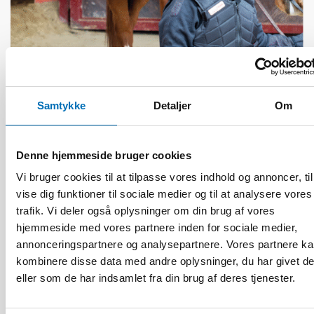
Samtykke
Detaljer
Om
Denne hjemmeside bruger cookies
HANDICAP
Vi bruger cookies til at tilpasse vores indhold og annoncer, til
9 apr 2026
vise dig funktioner til sociale medier og til at analysere vores
Nordisk samarbeid om
Funksjonshinderspørsmål – Årsrapport 2025
trafik. Vi deler også oplysninger om din brug af vores
hjemmeside med vores partnere inden for sociale medier,
annonceringspartnere og analysepartnere. Vores partnere k
kombinere disse data med andre oplysninger, du har givet d
10
11
NOV
2026
eller som de har indsamlet fra din brug af deres tjenester.