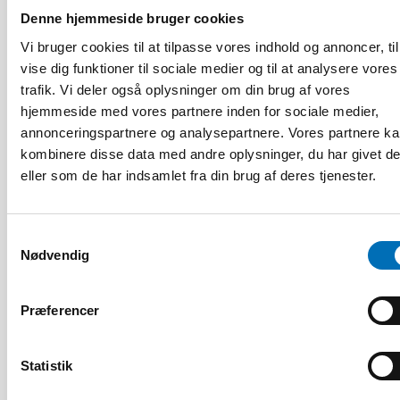
Denne hjemmeside bruger cookies
Vi bruger cookies til at tilpasse vores indhold og annoncer, til
vise dig funktioner til sociale medier og til at analysere vores
trafik. Vi deler også oplysninger om din brug af vores
hjemmeside med vores partnere inden for sociale medier,
annonceringspartnere og analysepartnere. Vores partnere k
kombinere disse data med andre oplysninger, du har givet d
eller som de har indsamlet fra din brug af deres tjenester.
HANDICAP
9 apr 2026
Samtykkevalg
Nordisk samarbeid om
Nødvendig
Funksjonshinderspørsmål – Årsrapport 2025
Præferencer
10
11
NOV
2026
Statistik