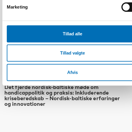
Marketing
Tillad alle
Tillad valgte
Afvis
HANDICAP
Det fjerde nordisk-baltiske møde om
handicappolitik og praksis: Inkluderende
kriseberedskab – Nordisk-baltiske erfaringer
og innovationer