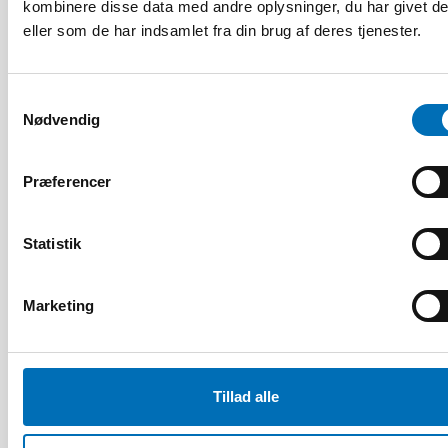
kombinere disse data med andre oplysninger, du har givet d
22 jun 2026
eller som de har indsamlet fra din brug af deres tjenester.
NAD – Nordic Studies on Alcohol and Drugs
Samtykkevalg
Nødvendig
19
NOV
2024
Præferencer
Statistik
Marketing
Tillad alle
Fuldført