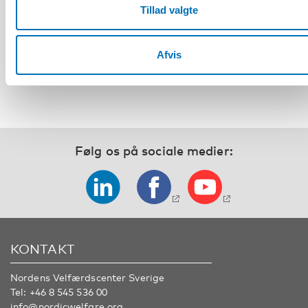
FOLKESUNDHED
Tillad valgte
Web-seminar: Working Life, Alcohol, and
Labour Market Integration – A Nordic Insight
Afvis
Følg os på sociale medier:
KONTAKT
Nordens Velfærdscenter Sverige
Tel:
+46 8 545 536 00
info@nordicwelfare.org