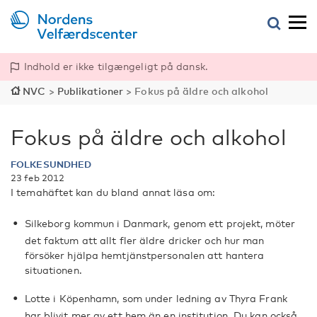
Indhold er ikke tilgængeligt på dansk.
NVC
>
Publikationer
>
Fokus på äldre och alkohol
Fokus på äldre och alkohol
FOLKESUNDHED
23 feb 2012
I temahäftet kan du bland annat läsa om:
Silkeborg kommun i Danmark, genom ett projekt, möter
det faktum att allt fler äldre dricker och hur man
försöker hjälpa hemtjänstpersonalen att hantera
situationen.
Lotte i Köpenhamn, som under ledning av Thyra Frank
har blivit mer av ett hem än en institution. Du kan också